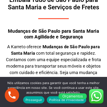
Santa Maria e Serviços de Fretes
Mudanças de São Paulo para Santa Maria
com Agilidade e Segurança
A
Karreto
oferece
M
udanças
de São Paulo para
Santa Maria
com total segurança e rapidez.
Contamos com uma equipe especializada e frota
moderna para transportar seus móveis e objetos
com
cuidado e eficiência
. Seja uma
mudança
residencial ou comercial
, garantimos
preços
Nós utilizamos cookies para garantir que você tenha a melhor
justos e atendimento personalizado
. Solicite um
experiência em nosso site. Se você continua a usar este site,
orçamento e
mude com tranquilidade!
assumimos que você está satisfeito.
Orçamentos
Prosseguir
Política de Privacidade
Mudanças Comerciais: Organização e