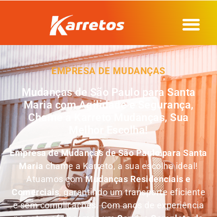
EMPRESA DE MUDANÇAS
Mudanças de São Paulo para Santa
Maria com Agilidade e Segurança,
Chame a Karreto Mudanças, Sua
Melhor Escolha!
Empresa de
Mudanças de São Paulo para Santa
Maria
chame a Karreto, a sua escolha ideal!
Atuamos com
Mudanças Residenciais e
Comerciais
, garantindo um transporte eficiente
e sem complicações. Com anos de experiência