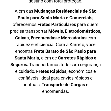
destino com total proteção.
Além das
M
udanças Residenciais de São
Paulo para Santa Maria e Comerciais
,
oferecemos
F
retes Particulares
para quem
precisa transportar
M
óveis, Eletrodomésticos,
Caixas, Encomendas e Mercadorias
com
rapidez e eficiência. Com a Karreto, você
encontra
F
rete Barato
de São Paulo para
Santa Maria
, além de
C
arretos Rápidos e
Seguros
.
Transportamos tudo com segurança
e cuidado,
Fretes Rápidos,
econômicos e
confiáveis, ideal para envios rápidos e
pontuais,
Transporte de Cargas
e
encomendas.