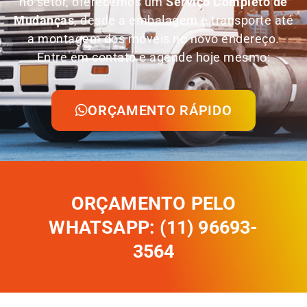
no setor, oferecemos um
Serviço Completo de
Mudanças
, desde a embalagem e transporte até
a montagem dos móveis no novo endereço.
Entre em contato e agende hoje mesmo:
ORÇAMENTO RÁPIDO
ORÇAMENTO PELO
WHATSAPP: (11) 96693-
3564