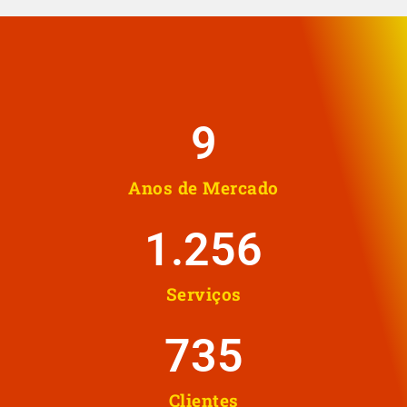
10
Anos de Mercado
1.258
Serviços
737
Clientes