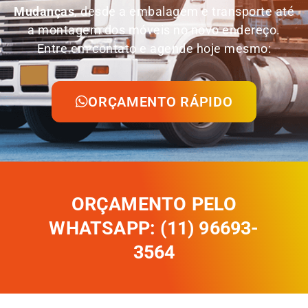
Mudanças
, desde a embalagem e transporte até
a montagem dos móveis no novo endereço.
Entre em contato e agende hoje mesmo:
ORÇAMENTO RÁPIDO
ORÇAMENTO PELO
WHATSAPP: (11) 96693-
3564