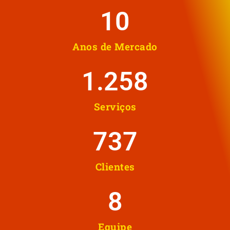
10
Anos de Mercado
1.258
Serviços
737
Clientes
8
Equipe