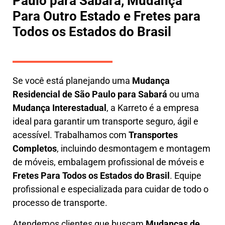
Paulo para Sabará, Mudança
Para Outro Estado e Fretes para
Todos os Estados do Brasil
Se você está planejando uma
M
udança
Residencial de São Paulo para Sabará
ou uma
M
udança Interestadual
, a
Karreto
é a empresa
ideal para garantir um transporte seguro, ágil e
acessível. Trabalhamos com
Transportes
Completos
, incluindo
desmontagem e montagem
de móveis
,
embalagem profissional
de móveis e
F
retes Para Todos os Estados do Brasil
.
Equipe
profissional e especializada
para cuidar de todo o
processo de transporte.
Atendemos clientes que buscam
M
udanças
de