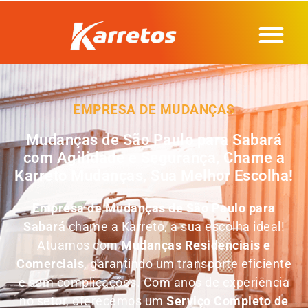
EMPRESA DE MUDANÇAS
Mudanças de São Paulo para Sabará
com Agilidade e Segurança, Chame a
Karreto Mudanças, Sua Melhor Escolha!
Empresa de
Mudanças de São Paulo para
Sabará
chame a Karreto, a sua escolha ideal!
Atuamos com
Mudanças Residenciais e
Comerciais
, garantindo um transporte eficiente
e sem complicações. Com anos de experiência
no setor, oferecemos um
Serviço Completo de