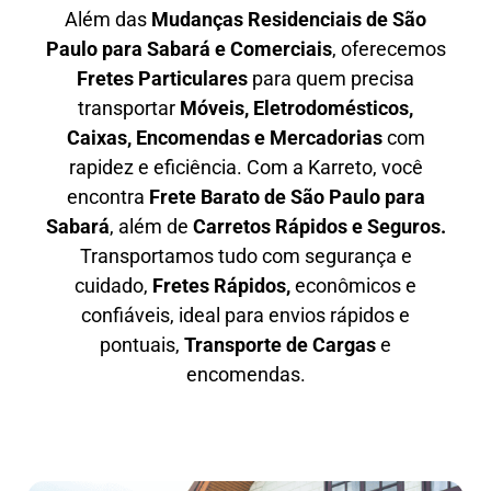
Além das
M
udanças Residenciais de São
Paulo para Sabará e Comerciais
, oferecemos
F
retes Particulares
para quem precisa
transportar
M
óveis, Eletrodomésticos,
Caixas, Encomendas e Mercadorias
com
rapidez e eficiência. Com a Karreto, você
encontra
F
rete Barato
de São Paulo para
Sabará
, além de
C
arretos Rápidos e Seguros
.
Transportamos tudo com segurança e
cuidado,
Fretes Rápidos,
econômicos e
confiáveis, ideal para envios rápidos e
pontuais,
Transporte de Cargas
e
encomendas.