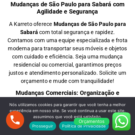
Mudanças de São Paulo para Sabará com
Agilidade e Segurança
A
Karreto
oferece
M
udanças
de São Paulo para
Sabará
com total segurança e rapidez.
Contamos com uma equipe especializada e frota
moderna para transportar seus móveis e objetos
com
cuidado e eficiência
. Seja uma
mudança
residencial ou comercial
, garantimos
preços
justos e atendimento personalizado
. Solicite um
orçamento e
mude com tranquilidade!
Mudanças Comerciais: Organização e
Eficiência para Seu Negócio
Nós utilizamos cookies para garantir que você tenha a melhor
experiência em nosso site. Se você continua a usar este site,
Precisa de uma
M
udança Comercial
de São
assumimos que você está satisfeito.
Paulo para Sabará
? A
Karreto
cuida de toda a
Orçamentos
Prosseguir
Política de Privacidade
logística para
escritórios, lojas e empresas
,