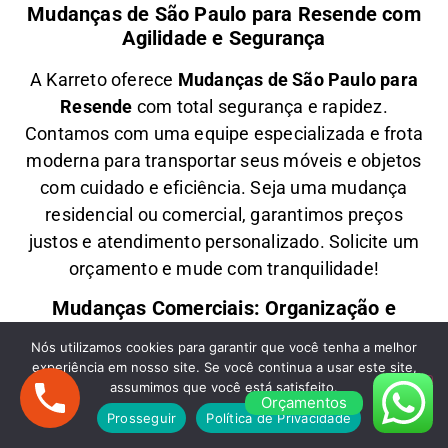
Mudanças de São Paulo para Resende com
Agilidade e Segurança
A
Karreto
oferece
M
udanças
de São Paulo para
Resende
com total segurança e rapidez.
Contamos com uma equipe especializada e frota
moderna para transportar seus móveis e objetos
com
cuidado e eficiência
. Seja uma
mudança
residencial ou comercial
, garantimos
preços
justos e atendimento personalizado
. Solicite um
orçamento e
mude com tranquilidade!
Mudanças Comerciais: Organização e
Eficiência para Seu Negócio
Nós utilizamos cookies para garantir que você tenha a melhor
experiência em nosso site. Se você continua a usar este site,
Precisa de uma
M
udança Comercial
de São
assumimos que você está satisfeito.
Paulo para Resende
? A
Karreto
cuida de toda a
Orçamentos
Prosseguir
Política de Privacidade
logística para
escritórios, lojas e empresas
,