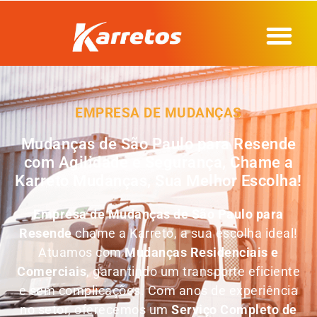
EMPRESA DE MUDANÇAS
Mudanças de São Paulo para Resende
com Agilidade e Segurança, Chame a
Karreto Mudanças, Sua Melhor Escolha!
Empresa de
Mudanças de São Paulo para
Resende
chame a Karreto, a sua escolha ideal!
Atuamos com
Mudanças Residenciais e
Comerciais
, garantindo um transporte eficiente
e sem complicações. Com anos de experiência
no setor, oferecemos um
Serviço Completo de