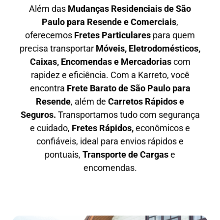
Além das
M
udanças Residenciais de São
Paulo para Resende e Comerciais
,
oferecemos
F
retes Particulares
para quem
precisa transportar
M
óveis, Eletrodomésticos,
Caixas, Encomendas e Mercadorias
com
rapidez e eficiência. Com a Karreto, você
encontra
F
rete Barato
de São Paulo para
Resende
, além de
C
arretos Rápidos e
Seguros
.
Transportamos tudo com segurança
e cuidado,
Fretes Rápidos,
econômicos e
confiáveis, ideal para envios rápidos e
pontuais,
Transporte de Cargas
e
encomendas.