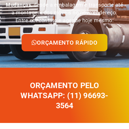
Mudanças
, desde a embalagem e transporte até
a montagem dos móveis no novo endereço.
Entre em contato e agende hoje mesmo:
ORÇAMENTO RÁPIDO
ORÇAMENTO PELO
WHATSAPP: (11) 96693-
3564