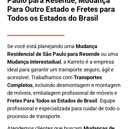
Paulo para Resende, Mudança
Para Outro Estado e Fretes para
Todos os Estados do Brasil
Se você está planejando uma
M
udança
Residencial de São Paulo para Resende
ou uma
M
udança Interestadual
, a
Karreto
é a empresa
ideal para garantir um transporte seguro, ágil e
acessível. Trabalhamos com
Transportes
Completos
, incluindo
desmontagem e montagem
de móveis
,
embalagem profissional
de móveis e
F
retes Para Todos os Estados do Brasil
.
Equipe
profissional e especializada
para cuidar de todo o
processo de transporte.
Atendemos clientes que buscam
M
udanças
de