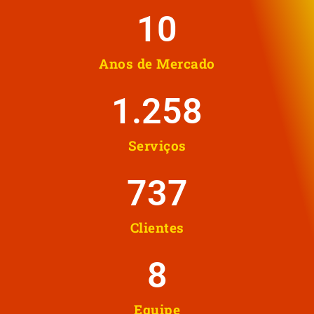
10
Anos de Mercado
1.258
Serviços
737
Clientes
8
Equipe