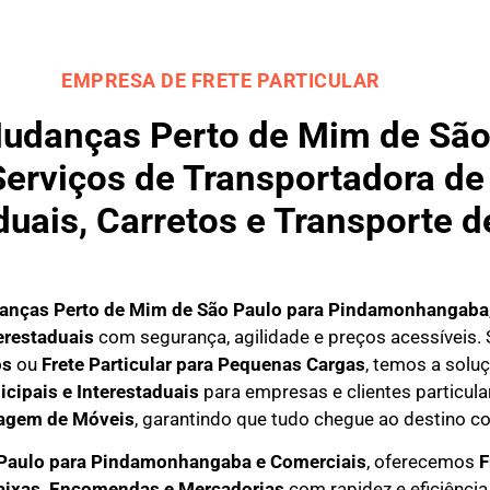
EMPRESA DE FRETE PARTICULAR
udanças Perto de Mim de São
rviços de Transportadora de 
duais, Carretos e Transporte 
nças Perto de Mim de São Paulo para
Pindamonhangaba
erestaduais
com segurança, agilidade e preços acessíveis.
os
ou
Frete Particular para Pequenas Cargas
, temos a solu
icipais e Interestaduais
para empresas e clientes particula
agem de Móveis
, garantindo que tudo chegue ao destino co
 Paulo para Pindamonhangaba e Comerciais
, oferecemos
F
Caixas, Encomendas e Mercadorias
com rapidez e eficiência