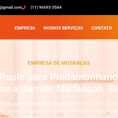
o@gmail.com
(11) 96693-3564
EMPRESA
NOSSOS SERVIÇOS
CONTATO
EMPRESA DE MUDANÇAS
Paulo para Pindamonhang
me a Karreto Mudanças, Su
Paulo para Pindamonhangaba
chame a Karreto, a 
is
, garantindo um transporte eficiente e sem co