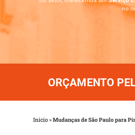
no setor, oferecemos um
Serviço 
no n
ORÇAMENTO PELO
Início
»
Mudanças de São Paulo para 