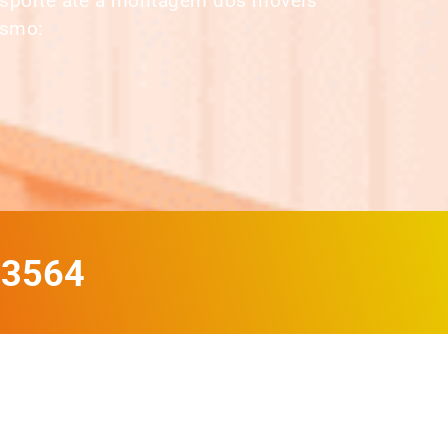
nsporte até a montagem dos móveis
esmo:
-3564