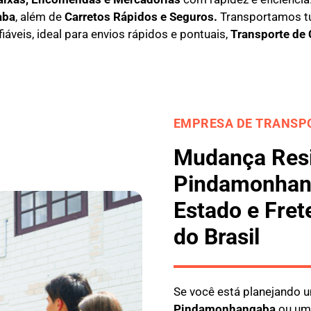
aba
, além de
C
arretos Rápidos e Seguros
.
Transportamos t
áveis, ideal para envios rápidos e pontuais,
Transporte de
EMPRESA DE TRANSPO
Mudança Resi
Pindamonhan
Estado e Fret
do Brasil
Se você está planejando
Pindamonhangaba
ou u