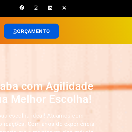
ORÇAMENTO
aba com Agilidade
a Melhor Escolha!
sua escolha ideal! Atuamos com
mplicações. Com anos de experiência