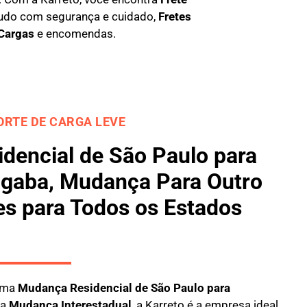
udo com segurança e cuidado,
Fretes
 Cargas
e encomendas.
RTE DE CARGA LEVE
dencial de São Paulo para
gaba, Mudança Para Outro
es para Todos os Estados
 uma
M
udança Residencial de São Paulo para
ma
M
udança Interestadual
, a
Karreto
é a empresa ideal