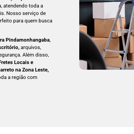
s
, atendendo toda a
is. Nosso serviço de
rfeito para quem busca
ara Pindamonhangaba
,
critório,
arquivos,
egurança. Além disso,
Fretes Locais e
C
arreto na Zona Leste,
oda a região com