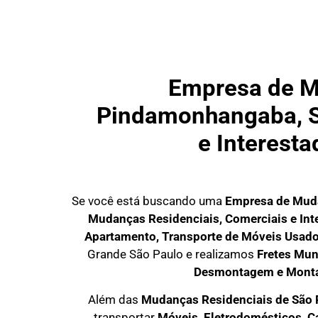
Empresa de M
Pindamonhangaba, Se
e Interesta
Se você está buscando uma
Empresa de Muda
Mudanças Residenciais, Comerciais e Int
Apartamento, Transporte de Móveis Usad
Grande São Paulo
e realizamos
Fretes Mun
Desmontagem e Mont
Além das
M
udanças Residenciais de São
transportar
M
óveis, Eletrodomésticos, 