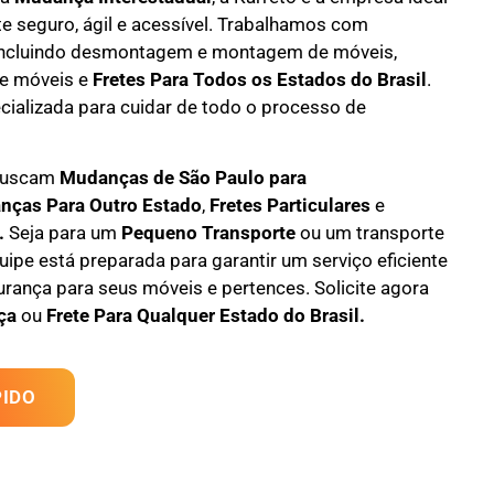
te seguro, ágil e acessível. Trabalhamos com
incluindo
desmontagem e montagem de móveis
,
e móveis e
F
retes Para Todos os Estados do Brasil
.
cializada
para cuidar de todo o processo de
 buscam
M
udanças
de São Paulo para
nças Para Outro Estado
,
F
retes Particulares
e
.
Seja para um
Pequeno Transporte
ou um transporte
uipe está preparada para garantir um serviço eficiente
rança para seus móveis e pertences. Solicite agora
ça
ou
Frete Para Qualquer Estado do Brasil.
IDO