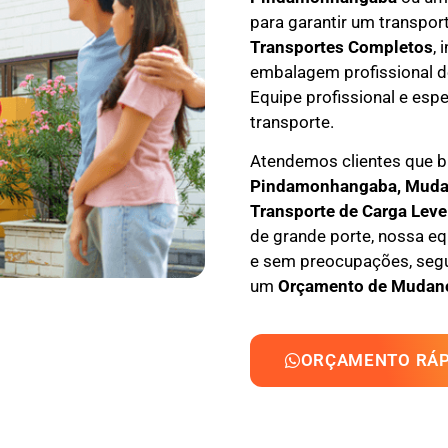
para garantir um transpor
Transportes Completos
, 
embalagem profissional
d
Equipe profissional e espe
transporte.
Atendemos clientes que
Pindamonhangaba, M
uda
T
ransporte
de Carga Leve
de grande porte, nossa eq
e sem preocupações, segu
um
Orçamento de Mudan
ORÇAMENTO RÁP