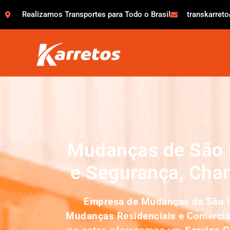
Realizamos Transportes para Todo o Brasil
transkarret
Mudanças de São 
e Segurança, Cha
Empresa de
Mudanças de São 
Mudanças Residenciais e Comercia