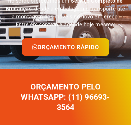
no setor, oferecemos um
Serviço Completo de
Mudanças
, desde a embalagem e transporte até
a montagem dos móveis no novo endereço.
Entre em contato e agende hoje mesmo:
ORÇAMENTO RÁPIDO
ORÇAMENTO PELO
WHATSAPP: (11) 96693-
3564