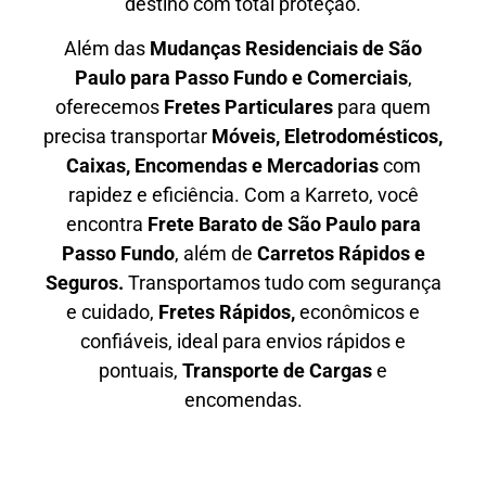
destino com total proteção.
Além das
M
udanças Residenciais de São
Paulo para Passo Fundo e Comerciais
,
oferecemos
F
retes Particulares
para quem
precisa transportar
M
óveis, Eletrodomésticos,
Caixas, Encomendas e Mercadorias
com
rapidez e eficiência. Com a Karreto, você
encontra
F
rete Barato
de São Paulo para
Passo Fundo
, além de
C
arretos Rápidos e
Seguros
.
Transportamos tudo com segurança
e cuidado,
Fretes Rápidos,
econômicos e
confiáveis, ideal para envios rápidos e
pontuais,
Transporte de Cargas
e
encomendas.