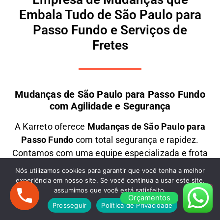
Embala Tudo de São Paulo para
Passo Fundo e Serviços de
Fretes
Mudanças de São Paulo para Passo Fundo
com Agilidade e Segurança
A
Karreto
oferece
M
udanças
de São Paulo para
Passo Fundo
com total segurança e rapidez.
Contamos com uma equipe especializada e frota
moderna para transportar seus móveis e objetos
Nós utilizamos cookies para garantir que você tenha a melhor
com
cuidado e eficiência
. Seja uma
mudança
experiência em nosso site. Se você continua a usar este site,
assumimos que você está satisfeito.
residencial ou comercial
, garantimos
preços
Orçamentos
justos e atendimento personalizado
. Solicite um
Prosseguir
Política de Privacidade
orçamento e
mude com tranquilidade!