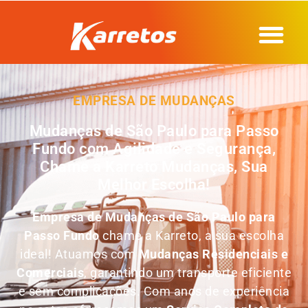
EMPRESA DE MUDANÇAS
Mudanças de São Paulo para Passo
Fundo com Agilidade e Segurança,
Chame a Karreto Mudanças, Sua
Melhor Escolha!
Empresa de
Mudanças de São Paulo para
Passo Fundo
chame a Karreto, a sua escolha
ideal! Atuamos com
Mudanças Residenciais e
Comerciais
, garantindo um transporte eficiente
e sem complicações. Com anos de experiência