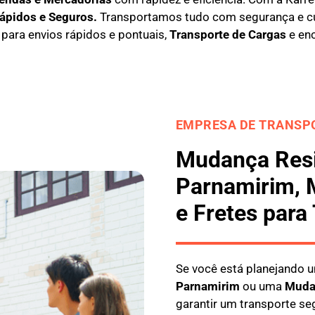
Rápidos e Seguros
.
Transportamos tudo com segurança e c
l para envios rápidos e pontuais,
Transporte de Cargas
e en
EMPRESA DE TRANSPO
Mudança Resi
Parnamirim, 
e Fretes para
Se você está planejando
Parnamirim
ou uma
M
uda
garantir um transporte se