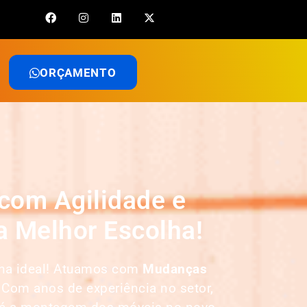
ORÇAMENTO
com Agilidade e
 Melhor Escolha!
lha ideal! Atuamos com
Mudanças
 Com anos de experiência no setor,