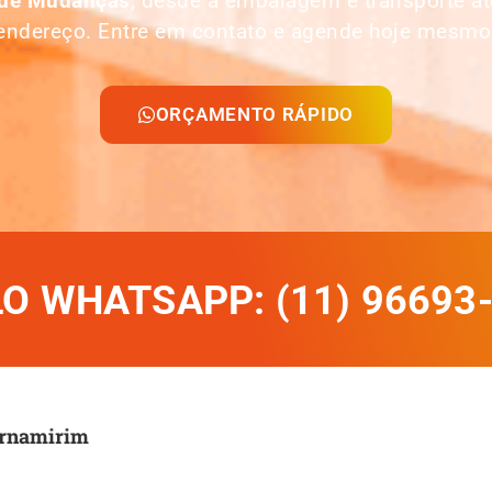
 de Mudanças
, desde a embalagem e transporte 
endereço. Entre em contato e agende hoje mesmo
ORÇAMENTO RÁPIDO
 WHATSAPP: (11) 96693
arnamirim