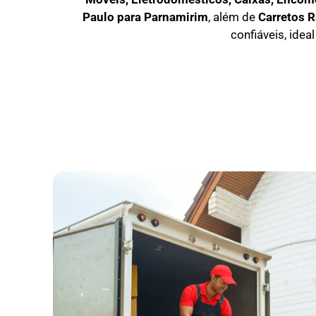
Paulo para Parnamirim
, além de
C
arretos 
confiáveis, idea