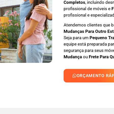
Completos
, incluindo
des
profissional
de móveis e
F
profissional e especializa
Atendemos clientes que
M
udanças Para Outro Es
Seja para um
Pequeno Tr
equipe está preparada par
segurança para seus móvei
Mudança
ou
Frete Para Q
ORÇAMENTO RÁP