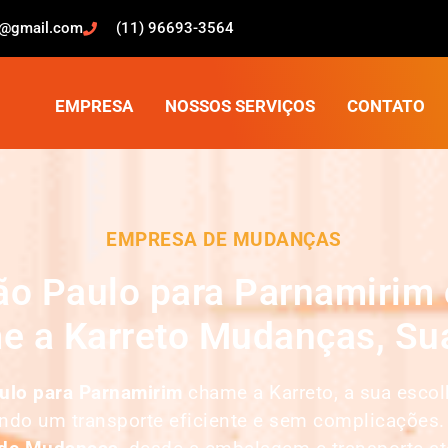
o@gmail.com
(11) 96693-3564
EMPRESA
NOSSOS SERVIÇOS
CONTATO
EMPRESA DE MUDANÇAS
o Paulo para Parnamirim 
e a Karreto Mudanças, Sua
ulo para Parnamirim
chame a Karreto, a sua esco
indo um transporte eficiente e sem complicações.