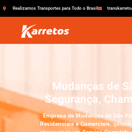
Realizamos Transportes para Todo o Brasil
transkarret
Mudanças de Sã
Segurança, Cham
Empresa de
Mudanças de São Pa
Residenciais e Comerciais
, garant