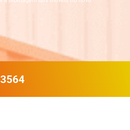
até a montagem dos móveis no novo
:
-3564