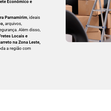
rete Econômico e
ara Parnamirim
, ideais
io,
arquivos,
egurança. Além disso,
Fretes Locais e
C
arreto na Zona Leste,
oda a região com