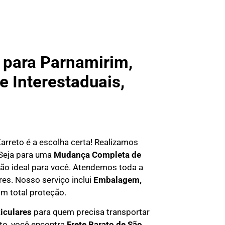
 para Parnamirim,
e Interestaduais,
 Karreto é a escolha certa! Realizamos
 Seja para uma
Mudança Completa de
ção ideal para você. Atendemos
toda a
res. Nosso serviço inclui
Embalagem,
m total proteção.
ticulares
para quem precisa transportar
eto, você encontra
F
rete Barato
de São