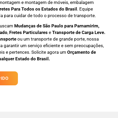
montagem e montagem de móveis
,
embalagem
retes Para Todos os Estados do Brasil
.
Equipe
da
para cuidar de todo o processo de transporte.
 buscam
M
udanças
de São Paulo para Parnamirim,
tado
,
F
retes Particulares
e
T
ransporte
de Carga Leve
.
ansporte
ou um transporte de grande porte, nossa
a garantir um serviço eficiente e sem preocupações,
s e pertences. Solicite agora um
Orçamento de
ualquer Estado do Brasil.
IDO