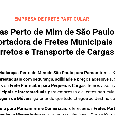
EMPRESA DE FRETE PARTICULAR
s Perto de Mim de São Paulo
rtadora de Fretes Municipais 
rretos e Transporte de Cargas
Mudanças Perto de Mim de São Paulo para
Parnamirim
, a
erestaduais
com segurança, agilidade e preços acessíveis.
os
ou
Frete Particular para Pequenas Cargas
, temos a solu
icipais e Interestaduais
para empresas e clientes particula
agem de Móveis
, garantindo que tudo chegue ao destino co
ulo para Parnamirim e Comerciais
, oferecemos
F
retes Par
mendas e Mercadorias
com rapidez e eficiência. Com a Karr