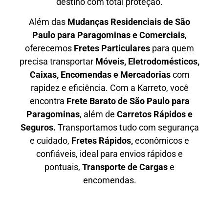
destino com total proteção.
Além das
M
udanças Residenciais de São
Paulo para Paragominas e Comerciais
,
oferecemos
F
retes Particulares
para quem
precisa transportar
M
óveis, Eletrodomésticos,
Caixas, Encomendas e Mercadorias
com
rapidez e eficiência. Com a Karreto, você
encontra
F
rete Barato
de São Paulo para
Paragominas
, além de
C
arretos Rápidos e
Seguros
.
Transportamos tudo com segurança
e cuidado,
Fretes Rápidos,
econômicos e
confiáveis, ideal para envios rápidos e
pontuais,
Transporte de Cargas
e
encomendas.