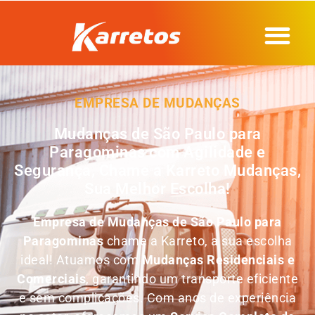
EMPRESA DE MUDANÇAS
Mudanças de São Paulo para
Paragominas com Agilidade e
Segurança, Chame a Karreto Mudanças,
Sua Melhor Escolha!
Empresa de
Mudanças de São Paulo para
Paragominas
chame a Karreto, a sua escolha
ideal! Atuamos com
Mudanças Residenciais e
Comerciais
, garantindo um transporte eficiente
e sem complicações. Com anos de experiência