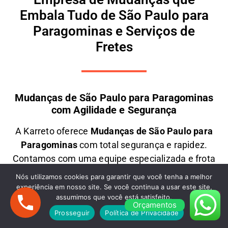
Embala Tudo de São Paulo para
Paragominas e Serviços de
Fretes
Mudanças de São Paulo para Paragominas
com Agilidade e Segurança
A
Karreto
oferece
M
udanças
de São Paulo para
Paragominas
com total segurança e rapidez.
Contamos com uma equipe especializada e frota
moderna para transportar seus móveis e objetos
Nós utilizamos cookies para garantir que você tenha a melhor
com
cuidado e eficiência
. Seja uma
mudança
experiência em nosso site. Se você continua a usar este site,
assumimos que você está satisfeito.
residencial ou comercial
, garantimos
preços
Orçamentos
justos e atendimento personalizado
. Solicite um
Prosseguir
Política de Privacidade
orçamento e
mude com tranquilidade!