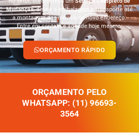
no setor, oferecemos um
Serviço Completo de
Mudanças
, desde a embalagem e transporte até
a montagem dos móveis no novo endereço.
Entre em contato e agende hoje mesmo:
ORÇAMENTO RÁPIDO
ORÇAMENTO PELO
WHATSAPP: (11) 96693-
3564