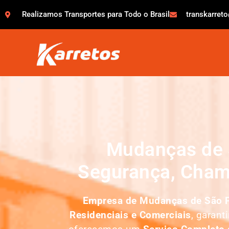
Realizamos Transportes para Todo o Brasil
transkarret
Mudanças de 
Segurança, Cham
Empresa de
Mudanças de São P
Residenciais e Comerciais
, garant