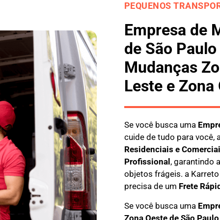
PEQUENOS TRANSPOR
Empresa de 
de São Paulo
Mudanças Zon
Leste e Zona
Se você busca uma
E
mpre
cuide de tudo para você, 
Residenciais e Comercia
Profissional
, garantindo
objetos frágeis. a
Karreto
precisa de um
Frete Rápi
Se você busca uma
Empre
Zona Oeste
de São Paulo