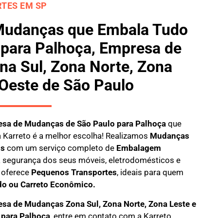
TES EM SP
Mudanças que Embala Tudo
 para Palhoça, Empresa de
a Sul, Zona Norte, Zona
 Oeste de São Paulo
sa de Mudanças de São Paulo para Palhoça
que
a
Karreto
é a melhor escolha! Realizamos
M
udanças
is
com um serviço completo de
E
mbalagem
 a segurança dos seus móveis, eletrodomésticos e
oferece
Pequenos Transportes
, ideais para quem
do ou Carreto Econômico.
sa de Mudanças Zona Sul, Zona Norte, Zona Leste e
 para Palhoça
, entre em contato com a Karreto.