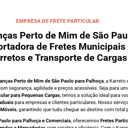
EMPRESA DE FRETE PARTICULAR
as Perto de Mim de São Paul
rtadora de Fretes Municipais 
rretos e Transporte de Cargas
nças Perto de Mim de São Paulo para
Palhoça
, a Karreto
om segurança, agilidade e preços acessíveis. Seja para u
icular para Pequenas Cargas
, temos a solução ideal para 
aduais
para empresas e clientes particulares. Nosso serviço
 Móveis
, garantindo que tudo chegue ao destino com total 
Paulo para Palhoça e Comerciais
, oferecemos
F
retes Parti
mendas e Mercadorias
com rapidez e eficiência. Com a Karr