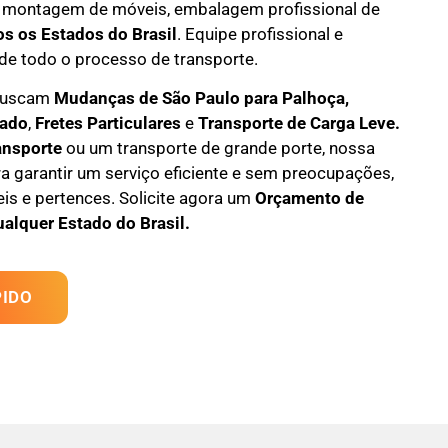
 montagem de móveis
,
embalagem profissional
de
os os Estados do Brasil
.
Equipe profissional e
de todo o processo de transporte.
 buscam
M
udanças
de São Paulo para Palhoça,
tado
,
F
retes Particulares
e
T
ransporte
de Carga Leve
.
ansporte
ou um transporte de grande porte, nossa
a garantir um serviço eficiente e sem preocupações,
s e pertences. Solicite agora um
Orçamento de
ualquer Estado do Brasil.
IDO