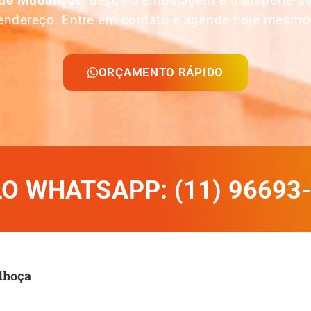
 de Mudanças
, desde a embalagem e transporte 
endereço. Entre em contato e agende hoje mesmo
ORÇAMENTO RÁPIDO
 WHATSAPP: (11) 96693
lhoça