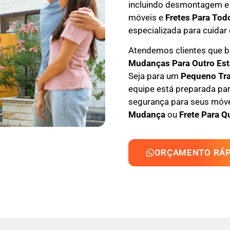
incluindo
desmontagem e
móveis e
F
retes Para Tod
especializada
para cuidar 
Atendemos clientes que
M
udanças Para Outro Es
Seja para um
Pequeno Tr
equipe está preparada par
segurança para seus móvei
Mudança
ou
Frete Para Q
ORÇAMENTO RÁP