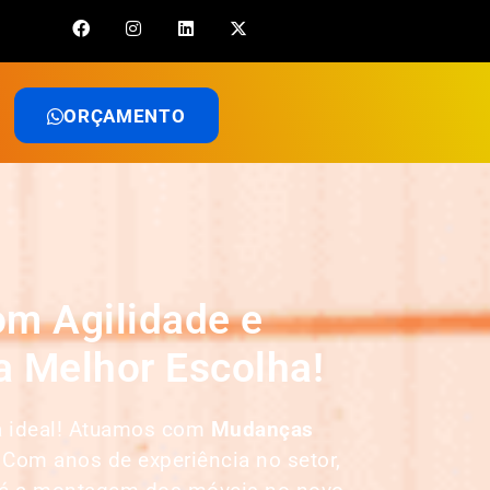
ORÇAMENTO
m Agilidade e
 Melhor Escolha!
a ideal! Atuamos com
Mudanças
 Com anos de experiência no setor,