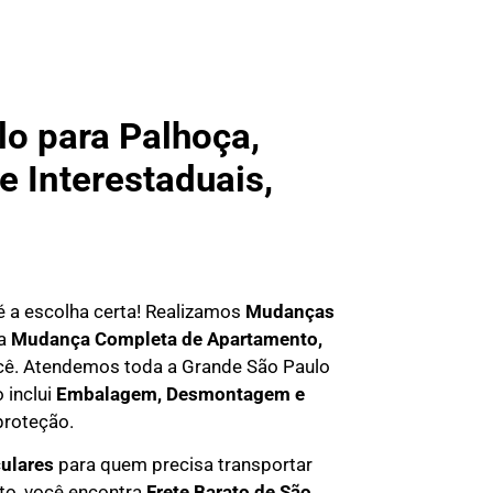
o para Palhoça,
e Interestaduais,
 é a escolha certa! Realizamos
Mudanças
ma
Mudança Completa de Apartamento,
você. Atendemos
toda a Grande São Paulo
 inclui
Embalagem, Desmontagem e
proteção.
culares
para quem precisa transportar
eto, você encontra
F
rete Barato
de São