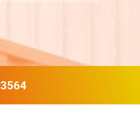
até a montagem dos móveis no novo
:
-3564