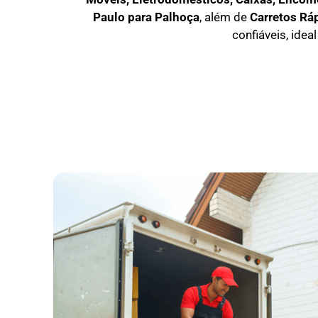
Paulo para Palhoça
, além de
C
arretos Rá
confiáveis, idea