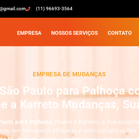
o@gmail.com
(11) 96693-3564
EMPRESA
NOSSOS SERVIÇOS
CONTATO
EMPRESA DE MUDANÇAS
São Paulo para Palhoça co
e a Karreto Mudanças, Sua
aulo para Palhoça
chame a Karreto, a sua escolh
indo um transporte eficiente e sem complicações.