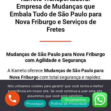
Empresa de Mudanças que
Embala Tudo de São Paulo para
Nova Friburgo e Serviços de
Fretes
Mudanças de São Paulo para Nova Friburgo
com Agilidade e Segurança
A
Karreto
oferece
M
udanças
de São Paulo para
Nova Friburgo
com total segurança e rapidez.
Contamos com uma equipe especializada e frota
Nós utilizamos cookies para garantir que você tenha a melhor
moderna para transportar seus móveis e objetos
experiência em nosso site. Se você continua a usar este site,
assumimos que você está satisfeito.
com
cuidado e eficiência
. Seja uma
mudança
Orçamentos
residencial ou comercial
, garantimos
preços
Prosseguir
Política de Privacidade
justos e atendimento personalizado
. Solicite um