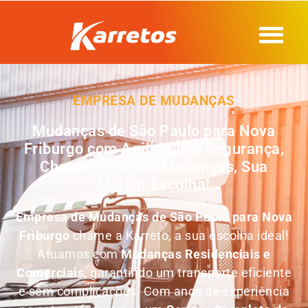
EMPRESA DE MUDANÇAS
Mudanças de São Paulo para Nova
Friburgo com Agilidade e Segurança,
Chame a Karreto Mudanças, Sua
Melhor Escolha!
Empresa de
Mudanças de São Paulo para Nova
Friburgo
chame a Karreto, a sua escolha ideal!
Atuamos com
Mudanças Residenciais e
Comerciais
, garantindo um transporte eficiente
e sem complicações. Com anos de experiência