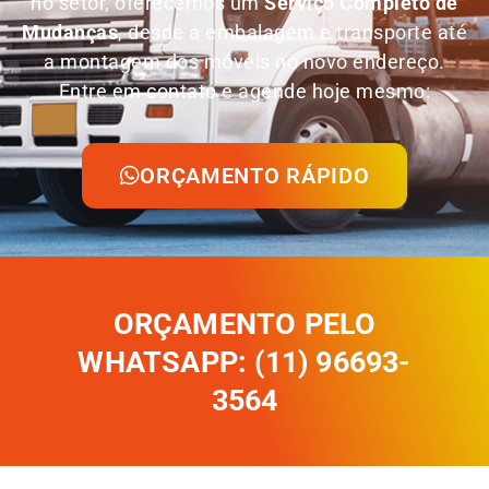
no setor, oferecemos um
Serviço Completo de
Mudanças
, desde a embalagem e transporte até
a montagem dos móveis no novo endereço.
Entre em contato e agende hoje mesmo:
ORÇAMENTO RÁPIDO
ORÇAMENTO PELO
WHATSAPP: (11) 96693-
3564