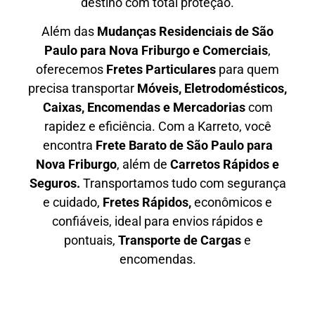
destino com total proteção.
Além das
M
udanças Residenciais de São
Paulo para Nova Friburgo e Comerciais
,
oferecemos
F
retes Particulares
para quem
precisa transportar
M
óveis, Eletrodomésticos,
Caixas, Encomendas e Mercadorias
com
rapidez e eficiência. Com a Karreto, você
encontra
F
rete Barato
de São Paulo para
Nova Friburgo
, além de
C
arretos Rápidos e
Seguros
.
Transportamos tudo com segurança
e cuidado,
Fretes Rápidos,
econômicos e
confiáveis, ideal para envios rápidos e
pontuais,
Transporte de Cargas
e
encomendas.