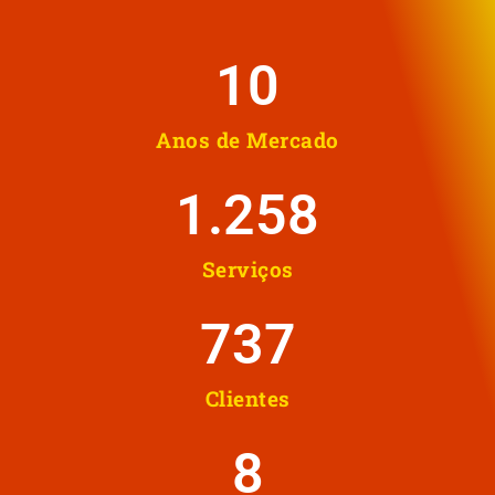
10
Anos de Mercado
1.258
Serviços
737
Clientes
8