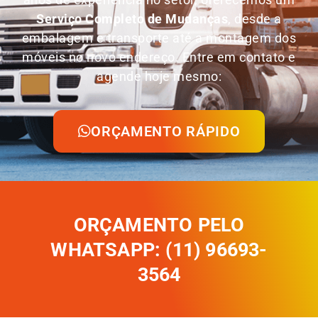
Serviço Completo de Mudanças
, desde a
embalagem e transporte até a montagem dos
móveis no novo endereço. Entre em contato e
agende hoje mesmo:
ORÇAMENTO RÁPIDO
ORÇAMENTO PELO
WHATSAPP: (11) 96693-
3564