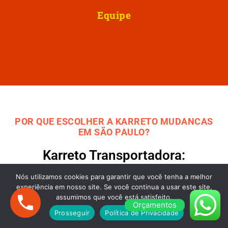
Equipe
POR QUE ESCOLHER A KARRETO MUDANCAS
EM SÃO PAULO?
Karreto Transportadora:
Empresa de Mudanças que
Nós utilizamos cookies para garantir que você tenha a melhor
Embala Tudo de São Paulo para
experiência em nosso site. Se você continua a usar este site,
assumimos que você está satisfeito.
Nossa Senhora do Socorro e
Orçamentos
Prosseguir
Política de Privacidade
Serviços de Fretes