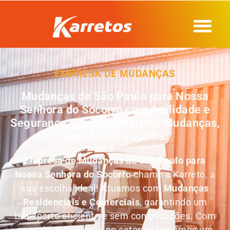
EMPRESA DE MUDANÇAS
Mudanças de São Paulo para Nossa
Senhora do Socorro com Agilidade e
Segurança, Chame a Karreto Mudanças,
Sua Melhor Escolha!
Empresa de
Mudanças de São Paulo para
Nossa Senhora do Socorro
chame a Karreto, a
sua escolha ideal! Atuamos com
Mudanças
Residenciais e Comerciais
, garantindo um
transporte eficiente e sem complicações. Com
anos de experiência no setor, oferecemos um