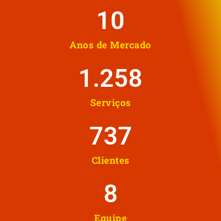
10
Anos de Mercado
1.258
Serviços
737
Clientes
8
Equipe