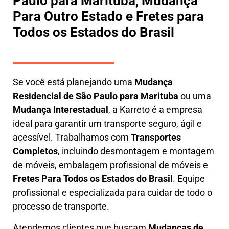
Paulo para Marituba, Mudança
Para Outro Estado e Fretes para
Todos os Estados do Brasil
Se você está planejando uma
M
udança
Residencial de São Paulo para Marituba
ou uma
M
udança Interestadual
, a
Karreto
é a empresa
ideal para garantir um transporte seguro, ágil e
acessível. Trabalhamos com
Transportes
Completos
, incluindo
desmontagem e montagem
de móveis
,
embalagem profissional
de móveis e
F
retes Para Todos os Estados do Brasil
.
Equipe
profissional e especializada
para cuidar de todo o
processo de transporte.
Atendemos clientes que buscam
M
udanças
de