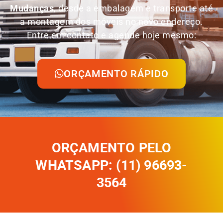
Mudanças
, desde a embalagem e transporte até
a montagem dos móveis no novo endereço.
Entre em contato e agende hoje mesmo:
ORÇAMENTO RÁPIDO
ORÇAMENTO PELO
WHATSAPP: (11) 96693-
3564