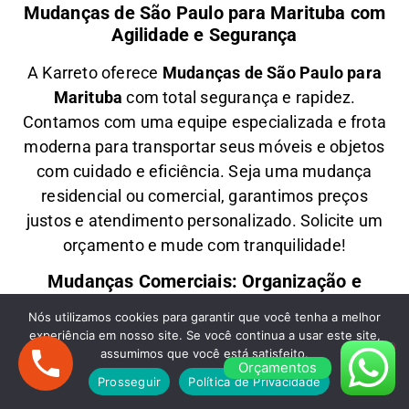
Mudanças de São Paulo para Marituba com
Agilidade e Segurança
A
Karreto
oferece
M
udanças
de São Paulo para
Marituba
com total segurança e rapidez.
Contamos com uma equipe especializada e frota
moderna para transportar seus móveis e objetos
com
cuidado e eficiência
. Seja uma
mudança
residencial ou comercial
, garantimos
preços
justos e atendimento personalizado
. Solicite um
orçamento e
mude com tranquilidade!
Mudanças Comerciais: Organização e
Eficiência para Seu Negócio
Nós utilizamos cookies para garantir que você tenha a melhor
experiência em nosso site. Se você continua a usar este site,
Precisa de uma
M
udança Comercial
de São
assumimos que você está satisfeito.
Paulo para Marituba
? A
Karreto
cuida de toda a
Orçamentos
Prosseguir
Política de Privacidade
logística para
escritórios, lojas e empresas
,