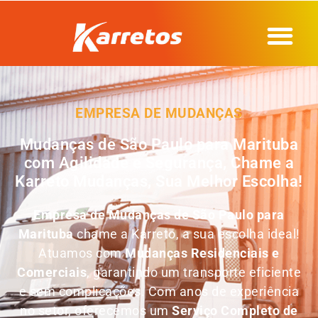
EMPRESA DE MUDANÇAS
Mudanças de São Paulo para Marituba
com Agilidade e Segurança, Chame a
Karreto Mudanças, Sua Melhor Escolha!
Empresa de
Mudanças de São Paulo para
Marituba
chame a Karreto, a sua escolha ideal!
Atuamos com
Mudanças Residenciais e
Comerciais
, garantindo um transporte eficiente
e sem complicações. Com anos de experiência
no setor, oferecemos um
Serviço Completo de