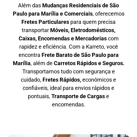
Além das
M
udanças Residenciais de São
Paulo para Marília e Comerciais
, oferecemos
F
retes Particulares
para quem precisa
transportar
M
óveis, Eletrodomésticos,
Caixas, Encomendas e Mercadorias
com
rapidez e eficiência. Com a Karreto, você
encontra
F
rete Barato
de São Paulo para
Marília
, além de
C
arretos Rápidos e Seguros
.
Transportamos tudo com segurança e
cuidado,
Fretes Rápidos,
econômicos e
confiáveis, ideal para envios rápidos e
pontuais,
Transporte de Cargas
e
encomendas.