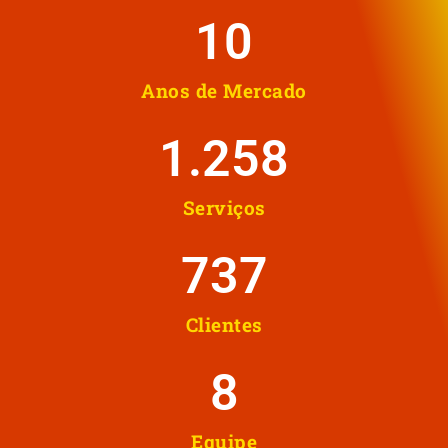
10
Anos de Mercado
1.258
Serviços
737
Clientes
8
Equipe