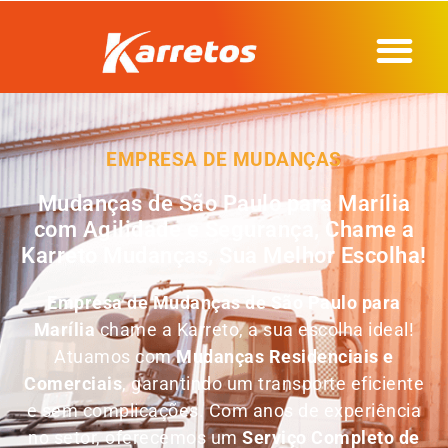
EMPRESA DE MUDANÇAS
Mudanças de São Paulo para Marília
com Agilidade e Segurança, Chame a
Karreto Mudanças, Sua Melhor Escolha!
Empresa de
Mudanças de São Paulo para
Marília
chame a Karreto, a sua escolha ideal!
Atuamos com
Mudanças Residenciais e
Comerciais
, garantindo um transporte eficiente
e sem complicações. Com anos de experiência
no setor, oferecemos um
Serviço Completo de