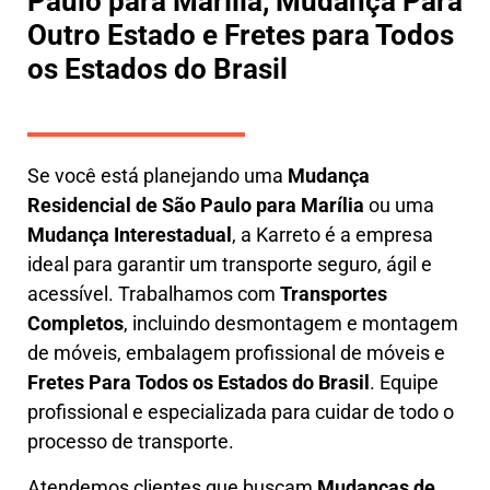
Paulo para Marília, Mudança Para
Outro Estado e Fretes para Todos
os Estados do Brasil
Se você está planejando uma
M
udança
Residencial de São Paulo para Marília
ou uma
M
udança Interestadual
, a
Karreto
é a empresa
ideal para garantir um transporte seguro, ágil e
acessível. Trabalhamos com
Transportes
Completos
, incluindo
desmontagem e montagem
de móveis
,
embalagem profissional
de móveis e
F
retes Para Todos os Estados do Brasil
.
Equipe
profissional e especializada
para cuidar de todo o
processo de transporte.
Atendemos clientes que buscam
M
udanças
de