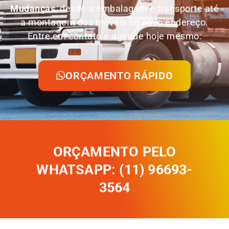
Mudanças
, desde a embalagem e transporte até
a montagem dos móveis no novo endereço.
Entre em contato e agende hoje mesmo:
ORÇAMENTO RÁPIDO
ORÇAMENTO PELO
WHATSAPP: (11) 96693-
3564