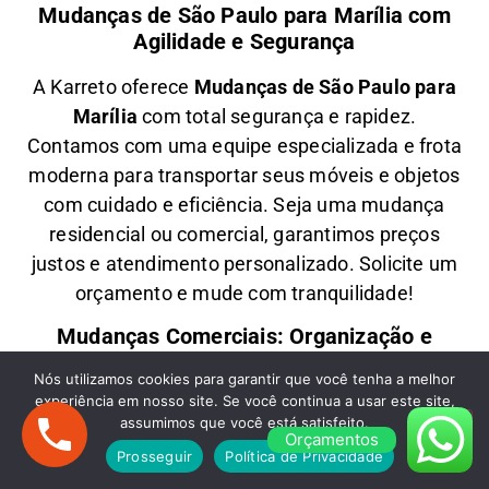
Mudanças de São Paulo para Marília com
Agilidade e Segurança
A
Karreto
oferece
M
udanças
de São Paulo para
Marília
com total segurança e rapidez.
Contamos com uma equipe especializada e frota
moderna para transportar seus móveis e objetos
com
cuidado e eficiência
. Seja uma
mudança
residencial ou comercial
, garantimos
preços
justos e atendimento personalizado
. Solicite um
orçamento e
mude com tranquilidade!
Mudanças Comerciais: Organização e
Eficiência para Seu Negócio
Nós utilizamos cookies para garantir que você tenha a melhor
experiência em nosso site. Se você continua a usar este site,
Precisa de uma
M
udança Comercial
de São
assumimos que você está satisfeito.
Paulo para Marília
? A
Karreto
cuida de toda a
Orçamentos
Prosseguir
Política de Privacidade
logística para
escritórios, lojas e empresas
,