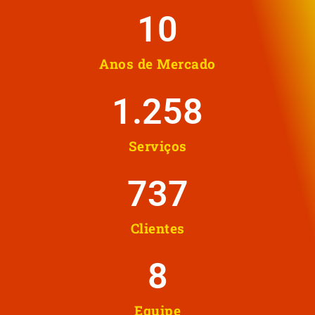
10
Anos de Mercado
1.258
Serviços
737
Clientes
8
Equipe