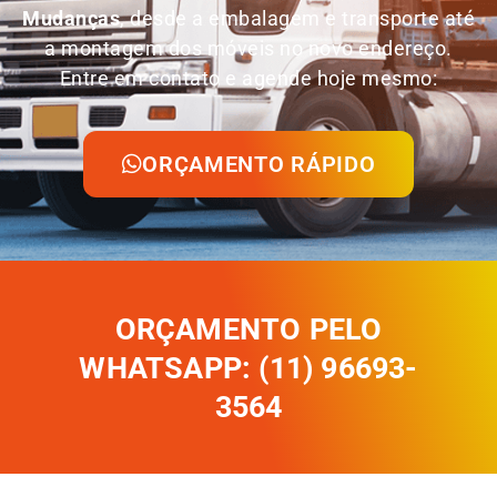
Mudanças
, desde a embalagem e transporte até
a montagem dos móveis no novo endereço.
Entre em contato e agende hoje mesmo:
ORÇAMENTO RÁPIDO
ORÇAMENTO PELO
WHATSAPP: (11) 96693-
3564