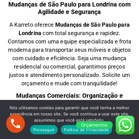
Mudanças de São Paulo para Londrina com
Agilidade e Segurança
A
Karreto
oferece
M
udanças
de São Paulo para
Londrina
com total segurança e rapidez.
Contamos com uma equipe especializada e frota
moderna para transportar seus móveis e objetos
com
cuidado e eficiência
. Seja uma
mudança
residencial ou comercial
, garantimos
preços
justos e atendimento personalizado
. Solicite um
orçamento e
mude com tranquilidade!
Mudanças Comerciais: Organização e
Eficiência para Seu Negócio
Nós utilizamos cookies para garantir que você tenha a melhor
experiência em nosso site. Se você continua a usar este site,
Precisa de uma
M
udança Comercial
de São
assumimos que você está satisfeito.
Paulo para Londrina
? A
Karreto
cuida de toda a
Orçamentos
Prosseguir
Política de Privacidade
logística para
escritórios, lojas e empresas
,