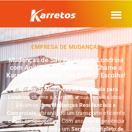
EMPRESA DE MUDANÇAS
Mudanças de São Paulo para Londrina
com Agilidade e Segurança, Chame a
Karreto Mudanças, Sua Melhor Escolha!
Empresa de
Mudanças de São Paulo para
Londrina
chame a Karreto, a sua escolha ideal!
Atuamos com
Mudanças Residenciais e
Comerciais
, garantindo um transporte eficiente
e sem complicações. Com anos de experiência
no setor, oferecemos um
Serviço Completo de