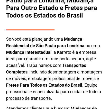
Paulo para Londrina, Mudança
Para Outro Estado e Fretes para
Todos os Estados do Brasil
Se você está planejando uma
M
udança
Residencial de São Paulo para Londrina
ou uma
M
udança Interestadual
, a
Karreto
é a empresa
ideal para garantir um transporte seguro, ágil e
acessível. Trabalhamos com
Transportes
Completos
, incluindo
desmontagem e montagem
de móveis
,
embalagem profissional
de móveis e
F
retes Para Todos os Estados do Brasil
.
Equipe
profissional e especializada
para cuidar de todo o
processo de transporte.
Atendemos clientes que buscam
M
udanças
de