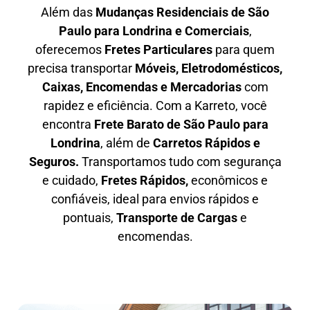
Além das
M
udanças Residenciais de São
Paulo para Londrina e Comerciais
,
oferecemos
F
retes Particulares
para quem
precisa transportar
M
óveis, Eletrodomésticos,
Caixas, Encomendas e Mercadorias
com
rapidez e eficiência. Com a Karreto, você
encontra
F
rete Barato
de São Paulo para
Londrina
, além de
C
arretos Rápidos e
Seguros
.
Transportamos tudo com segurança
e cuidado,
Fretes Rápidos,
econômicos e
confiáveis, ideal para envios rápidos e
pontuais,
Transporte de Cargas
e
encomendas.