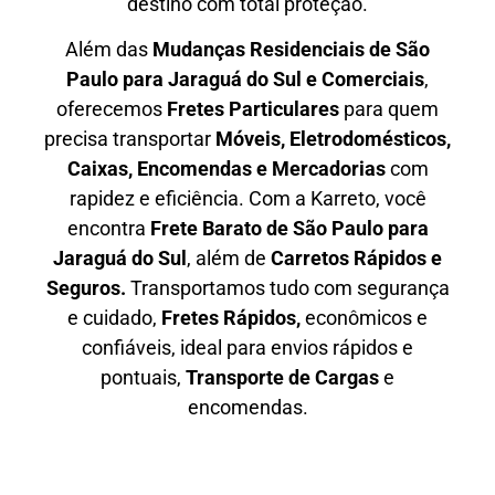
destino com total proteção.
Além das
M
udanças Residenciais de São
Paulo para Jaraguá do Sul e Comerciais
,
oferecemos
F
retes Particulares
para quem
precisa transportar
M
óveis, Eletrodomésticos,
Caixas, Encomendas e Mercadorias
com
rapidez e eficiência. Com a Karreto, você
encontra
F
rete Barato
de São Paulo para
Jaraguá do Sul
, além de
C
arretos Rápidos e
Seguros
.
Transportamos tudo com segurança
e cuidado,
Fretes Rápidos,
econômicos e
confiáveis, ideal para envios rápidos e
pontuais,
Transporte de Cargas
e
encomendas.