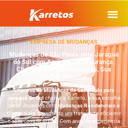
EMPRESA DE MUDANÇAS
Mudanças de São Paulo para Jaraguá
do Sul com Agilidade e Segurança,
Chame a Karreto Mudanças, Sua
Melhor Escolha!
Empresa de
Mudanças de São Paulo para
Jaraguá do Sul
chame a Karreto, a sua escolha
ideal! Atuamos com
Mudanças Residenciais e
Comerciais
, garantindo um transporte eficiente
e sem complicações. Com anos de experiência