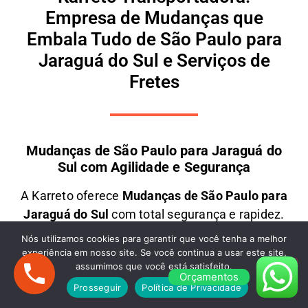
Empresa de Mudanças que
Embala Tudo de São Paulo para
Jaraguá do Sul e Serviços de
Fretes
Mudanças de São Paulo para Jaraguá do
Sul com Agilidade e Segurança
A
Karreto
oferece
M
udanças
de São Paulo para
Jaraguá do Sul
com total segurança e rapidez.
Contamos com uma equipe especializada e frota
Nós utilizamos cookies para garantir que você tenha a melhor
moderna para transportar seus móveis e objetos
experiência em nosso site. Se você continua a usar este site,
assumimos que você está satisfeito.
com
cuidado e eficiência
. Seja uma
mudança
Orçamentos
residencial ou comercial
, garantimos
preços
Prosseguir
Política de Privacidade
justos e atendimento personalizado
. Solicite um