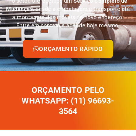
no setor, oferecemos um
Serviço Completo de
Mudanças
, desde a embalagem e transporte até
a montagem dos móveis no novo endereço.
Entre em contato e agende hoje mesmo:
ORÇAMENTO RÁPIDO
ORÇAMENTO PELO
WHATSAPP: (11) 96693-
3564