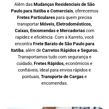
Além das
M
udanças Residenciais de São
Paulo para Itatiba e Comerciais
, oferecemos
F
retes Particulares
para quem precisa
transportar
M
óveis, Eletrodomésticos,
Caixas, Encomendas e Mercadorias
com
rapidez e eficiência. Com a Karreto, você
encontra
F
rete Barato
de São Paulo para
Itatiba
, além de
C
arretos Rápidos e Seguros
.
Transportamos tudo com segurança e
cuidado,
Fretes Rápidos,
econômicos e
confiáveis, ideal para envios rápidos e
pontuais,
Transporte de Cargas
e
encomendas.