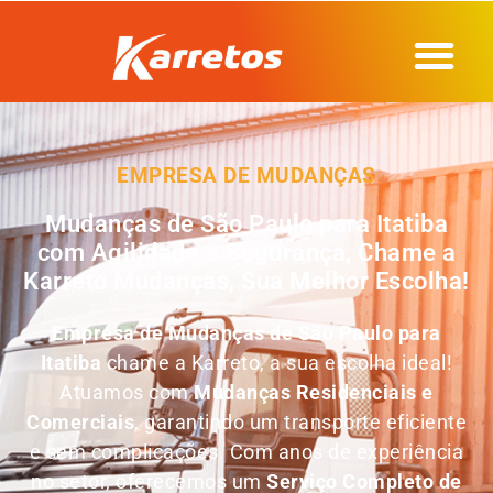
EMPRESA DE MUDANÇAS
Mudanças de São Paulo para Itatiba
com Agilidade e Segurança, Chame a
Karreto Mudanças, Sua Melhor Escolha!
Empresa de
Mudanças de São Paulo para
Itatiba
chame a Karreto, a sua escolha ideal!
Atuamos com
Mudanças Residenciais e
Comerciais
, garantindo um transporte eficiente
e sem complicações. Com anos de experiência
no setor, oferecemos um
Serviço Completo de