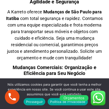
Agilidade e Segurança
A
Karreto
oferece
M
udanças
de São Paulo para
Itatiba
com total segurança e rapidez. Contamos
com uma equipe especializada e frota moderna
para transportar seus móveis e objetos com
cuidado e eficiência
. Seja uma
mudança
residencial ou comercial
, garantimos
preços
justos e atendimento personalizado
. Solicite um
orçamento e
mude com tranquilidade!
Mudanças Comerciais: Organização e
Eficiência para Seu Negócio
Precisa de uma
M
udança Comercial
de São
Nós utilizamos cookies para garantir que você tenha a melhor
experiência em nosso site. Se você continua a usar este site,
Paulo para Itatiba
? A
Karreto
cuida de toda a
assumimos que você está satisfeito.
logística para
escritórios, lojas e empresas
,
Orçamentos
Prosseguir
Política de Privacidade
minimizando impactos e garantindo
agilidade na