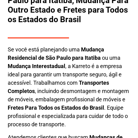
Paulo para Itatiba, Mudança Para
Outro Estado e Fretes para Todos
os Estados do Brasil
Se você está planejando uma
M
udança
Residencial de São Paulo para Itatiba
ou uma
M
udança Interestadual
, a
Karreto
é a empresa
ideal para garantir um transporte seguro, ágil e
acessível. Trabalhamos com
Transportes
Completos
, incluindo
desmontagem e montagem
de móveis
,
embalagem profissional
de móveis e
F
retes Para Todos os Estados do Brasil
.
Equipe
profissional e especializada
para cuidar de todo o
processo de transporte.
Atendemos clientes que buscam
M
udanças
de