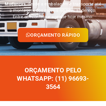
Mudanças
, desde a embalagem e transporte até
a montagem dos móveis no novo endereço.
Entre em contato e agende hoje mesmo:
ORÇAMENTO RÁPIDO
ORÇAMENTO PELO
WHATSAPP: (11) 96693-
3564