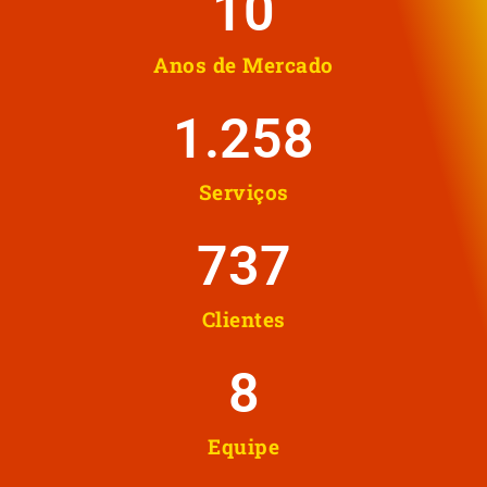
10
Anos de Mercado
1.258
Serviços
737
Clientes
8
Equipe