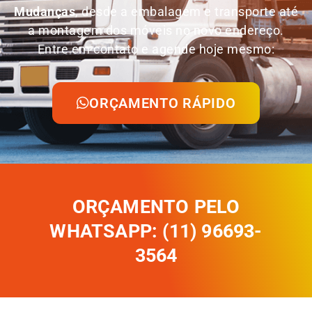
Mudanças
, desde a embalagem e transporte até
a montagem dos móveis no novo endereço.
Entre em contato e agende hoje mesmo:
ORÇAMENTO RÁPIDO
ORÇAMENTO PELO
WHATSAPP: (11) 96693-
3564