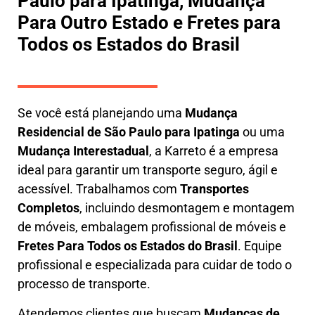
Paulo para Ipatinga, Mudança
Para Outro Estado e Fretes para
Todos os Estados do Brasil
Se você está planejando uma
M
udança
Residencial de São Paulo para Ipatinga
ou uma
M
udança Interestadual
, a
Karreto
é a empresa
ideal para garantir um transporte seguro, ágil e
acessível. Trabalhamos com
Transportes
Completos
, incluindo
desmontagem e montagem
de móveis
,
embalagem profissional
de móveis e
F
retes Para Todos os Estados do Brasil
.
Equipe
profissional e especializada
para cuidar de todo o
processo de transporte.
Atendemos clientes que buscam
M
udanças
de