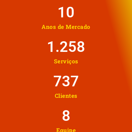
10
Anos de Mercado
1.258
Serviços
737
Clientes
8
Equipe