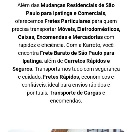
Além das
M
udanças Residenciais de São
Paulo para Ipatinga e Comerciais
,
oferecemos
F
retes Particulares
para quem
precisa transportar
M
óveis, Eletrodomésticos,
Caixas, Encomendas e Mercadorias
com
rapidez e eficiência. Com a Karreto, você
encontra
F
rete Barato
de São Paulo para
Ipatinga
, além de
C
arretos Rápidos e
Seguros
.
Transportamos tudo com segurança
e cuidado,
Fretes Rápidos,
econômicos e
confiáveis, ideal para envios rápidos e
pontuais,
Transporte de Cargas
e
encomendas.