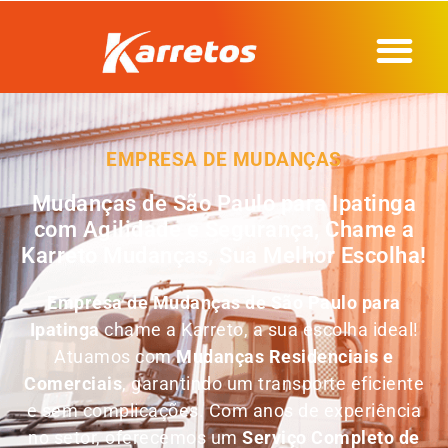
EMPRESA DE MUDANÇAS
Mudanças de São Paulo para Ipatinga
com Agilidade e Segurança, Chame a
Karreto Mudanças, Sua Melhor Escolha!
Empresa de
Mudanças de São Paulo para
Ipatinga
chame a Karreto, a sua escolha ideal!
Atuamos com
Mudanças Residenciais e
Comerciais
, garantindo um transporte eficiente
e sem complicações. Com anos de experiência
no setor, oferecemos um
Serviço Completo de