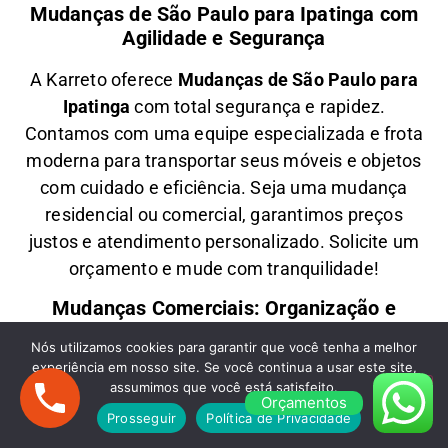
Mudanças de São Paulo para Ipatinga com
Agilidade e Segurança
A
Karreto
oferece
M
udanças
de São Paulo para
Ipatinga
com total segurança e rapidez.
Contamos com uma equipe especializada e frota
moderna para transportar seus móveis e objetos
com
cuidado e eficiência
. Seja uma
mudança
residencial ou comercial
, garantimos
preços
justos e atendimento personalizado
. Solicite um
orçamento e
mude com tranquilidade!
Mudanças Comerciais: Organização e
Eficiência para Seu Negócio
Nós utilizamos cookies para garantir que você tenha a melhor
experiência em nosso site. Se você continua a usar este site,
Precisa de uma
M
udança Comercial
de São
assumimos que você está satisfeito.
Paulo para Ipatinga
? A
Karreto
cuida de toda a
Orçamentos
Prosseguir
Política de Privacidade
logística para
escritórios, lojas e empresas
,