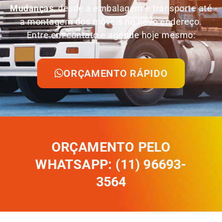
Mudanças
, desde a embalagem e transporte até
a montagem dos móveis no novo endereço.
Entre em contato e agende hoje mesmo:
ORÇAMENTO RÁPIDO
ORÇAMENTO PELO
WHATSAPP: (11) 96693-
3564