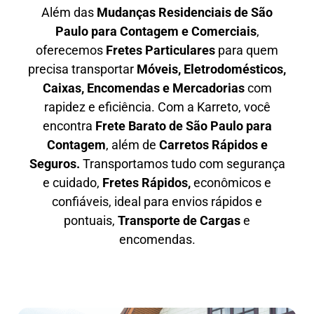
Além das
M
udanças Residenciais de São
Paulo para Contagem e Comerciais
,
oferecemos
F
retes Particulares
para quem
precisa transportar
M
óveis, Eletrodomésticos,
Caixas, Encomendas e Mercadorias
com
rapidez e eficiência. Com a Karreto, você
encontra
F
rete Barato
de São Paulo para
Contagem
, além de
C
arretos Rápidos e
Seguros
.
Transportamos tudo com segurança
e cuidado,
Fretes Rápidos,
econômicos e
confiáveis, ideal para envios rápidos e
pontuais,
Transporte de Cargas
e
encomendas.