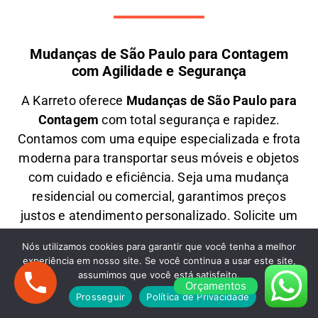
Mudanças de São Paulo para Contagem
com Agilidade e Segurança
A
Karreto
oferece
M
udanças
de São Paulo para
Contagem
com total segurança e rapidez.
Contamos com uma equipe especializada e frota
moderna para transportar seus móveis e objetos
com
cuidado e eficiência
. Seja uma
mudança
residencial ou comercial
, garantimos
preços
justos e atendimento personalizado
. Solicite um
orçamento e
mude com tranquilidade!
Nós utilizamos cookies para garantir que você tenha a melhor
Mudanças Comerciais: Organização e
experiência em nosso site. Se você continua a usar este site,
assumimos que você está satisfeito.
Eficiência para Seu Negócio
Orçamentos
Prosseguir
Política de Privacidade
Precisa de uma
M
udança Comercial
de São