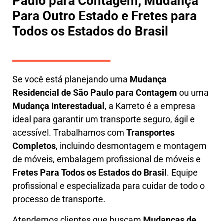
Paulo para Contagem, Mudança
Para Outro Estado e Fretes para
Todos os Estados do Brasil
Se você está planejando uma
M
udança
Residencial de São Paulo para Contagem
ou uma
M
udança Interestadual
, a
Karreto
é a empresa
ideal para garantir um transporte seguro, ágil e
acessível. Trabalhamos com
Transportes
Completos
, incluindo
desmontagem e montagem
de móveis
,
embalagem profissional
de móveis e
F
retes Para Todos os Estados do Brasil
.
Equipe
profissional e especializada
para cuidar de todo o
processo de transporte.
Atendemos clientes que buscam
M
udanças
de