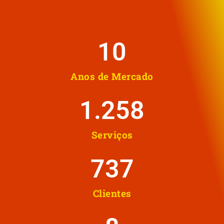
10
Anos de Mercado
1.258
Serviços
737
Clientes