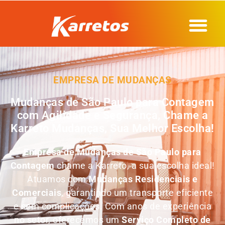
EMPRESA DE MUDANÇAS
Mudanças de São Paulo para Contagem
com Agilidade e Segurança, Chame a
Karreto Mudanças, Sua Melhor Escolha!
Empresa de
Mudanças de São Paulo para
Contagem
chame a Karreto, a sua escolha ideal!
Atuamos com
Mudanças Residenciais e
Comerciais
, garantindo um transporte eficiente
e sem complicações. Com anos de experiência
no setor, oferecemos um
Serviço Completo de