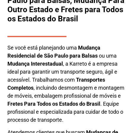
Paulo para Balsas, Mudança Para
Outro Estado e Fretes para Todos
os Estados do Brasil
Se você está planejando uma
M
udança
Residencial de São Paulo para Balsas
ou uma
M
udança Interestadual
, a
Karreto
é a empresa
ideal para garantir um transporte seguro, ágil e
acessível. Trabalhamos com
Transportes
Completos
, incluindo
desmontagem e montagem
de móveis
,
embalagem profissional
de móveis e
F
retes Para Todos os Estados do Brasil
.
Equipe
profissional e especializada
para cuidar de todo o
processo de transporte.
Atendemos clientes que buscam
M
udanças
de