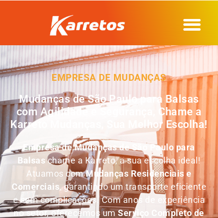
EMPRESA DE MUDANÇAS
Mudanças de São Paulo para Balsas
com Agilidade e Segurança, Chame a
Karreto Mudanças, Sua Melhor Escolha!
Empresa de
Mudanças de São Paulo para
Balsas
chame a Karreto, a sua escolha ideal!
Atuamos com
Mudanças Residenciais e
Comerciais
, garantindo um transporte eficiente
e sem complicações. Com anos de experiência
no setor, oferecemos um
Serviço Completo de