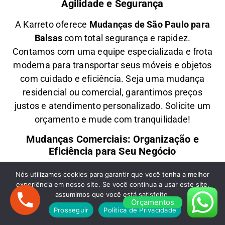
Agilidade e Segurança
A
Karreto
oferece
M
udanças
de São Paulo para
Balsas
com total segurança e rapidez.
Contamos com uma equipe especializada e frota
moderna para transportar seus móveis e objetos
com
cuidado e eficiência
. Seja uma
mudança
residencial ou comercial
, garantimos
preços
justos e atendimento personalizado
. Solicite um
orçamento e
mude com tranquilidade!
Mudanças Comerciais: Organização e
Eficiência para Seu Negócio
Precisa de uma
M
udança Comercial
de São
Nós utilizamos cookies para garantir que você tenha a melhor
experiência em nosso site. Se você continua a usar este site,
Paulo para Balsas
? A
Karreto
cuida de toda a
assumimos que você está satisfeito.
logística para
escritórios, lojas e empresas
,
Orçamentos
Prosseguir
Política de Privacidade
minimizando impactos e garantindo
agilidade na