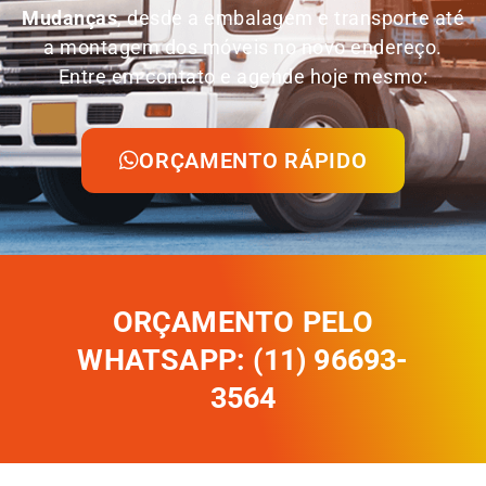
Mudanças
, desde a embalagem e transporte até
a montagem dos móveis no novo endereço.
Entre em contato e agende hoje mesmo:
ORÇAMENTO RÁPIDO
ORÇAMENTO PELO
WHATSAPP: (11) 96693-
3564