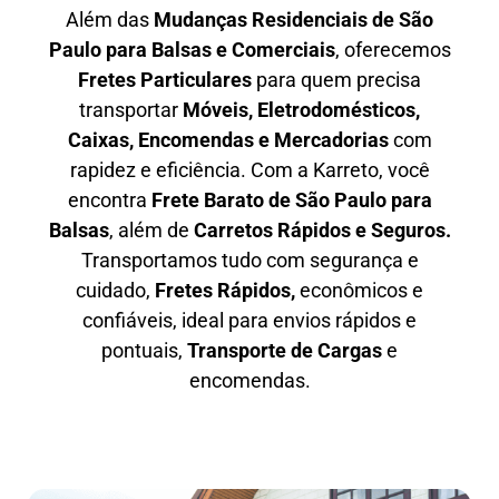
Além das
M
udanças Residenciais de São
Paulo para Balsas e Comerciais
, oferecemos
F
retes Particulares
para quem precisa
transportar
M
óveis, Eletrodomésticos,
Caixas, Encomendas e Mercadorias
com
rapidez e eficiência. Com a Karreto, você
encontra
F
rete Barato
de São Paulo para
Balsas
, além de
C
arretos Rápidos e Seguros
.
Transportamos tudo com segurança e
cuidado,
Fretes Rápidos,
econômicos e
confiáveis, ideal para envios rápidos e
pontuais,
Transporte de Cargas
e
encomendas.