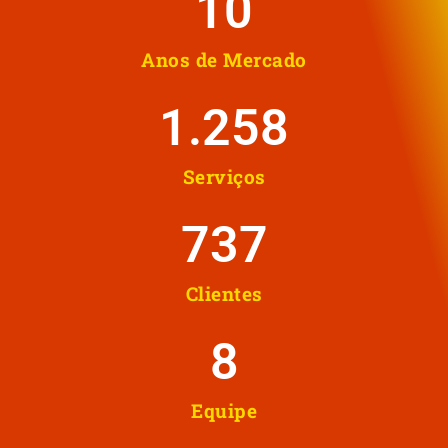
10
Anos de Mercado
1.258
Serviços
737
Clientes
8
Equipe