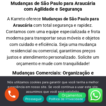
Mudanças de São Paulo para Araucária
com Agilidade e Segurança
A
Karreto
oferece
M
udanças
de São Paulo para
Araucária
com total segurança e rapidez.
Contamos com uma equipe especializada e frota
moderna para transportar seus móveis e objetos
com
cuidado e eficiência
. Seja uma
mudança
residencial ou comercial
, garantimos
preços
justos e atendimento personalizado
. Solicite um
orçamento e
mude com tranquilidade!
Mudanças Comerciais: Organização e
Eficiência para Seu Negócio
Nós utilizamos cookies para garantir que você tenha a melhor
experiência em nosso site. Se você continua a usar este site,
Precisa de uma
M
udança Comercial
de São
assumimos que você está satisfeito.
Paulo para Araucária
? A
Karreto
cuida de toda a
Orçamentos
Prosseguir
Política de Privacidade
logística para
escritórios, lojas e empresas
,