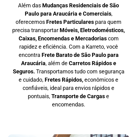
Além das
M
udanças Residenciais de São
Paulo para Araucária e Comerciais
,
oferecemos
F
retes Particulares
para quem
precisa transportar
M
óveis, Eletrodomésticos,
Caixas, Encomendas e Mercadorias
com
rapidez e eficiência. Com a Karreto, você
encontra
F
rete Barato
de São Paulo para
Araucária
, além de
C
arretos Rápidos e
Seguros
.
Transportamos tudo com segurança
e cuidado,
Fretes Rápidos,
econômicos e
confiáveis, ideal para envios rápidos e
pontuais,
Transporte de Cargas
e
encomendas.