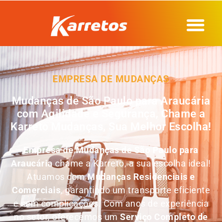
EMPRESA DE MUDANÇAS
Mudanças de São Paulo para Araucária
com Agilidade e Segurança, Chame a
Karreto Mudanças, Sua Melhor Escolha!
Empresa de
Mudanças de São Paulo para
Araucária
chame a Karreto, a sua escolha ideal!
Atuamos com
Mudanças Residenciais e
Comerciais
, garantindo um transporte eficiente
e sem complicações. Com anos de experiência
no setor, oferecemos um
Serviço Completo de