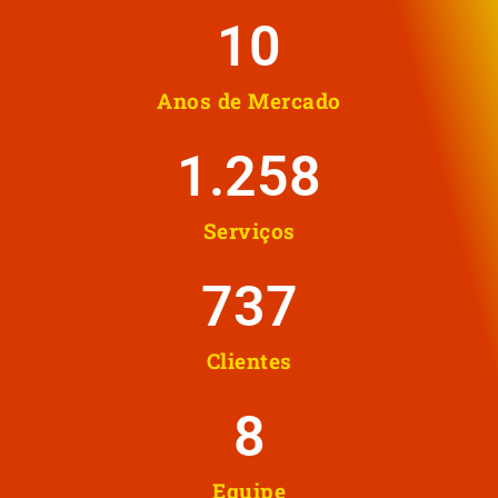
10
Anos de Mercado
1.258
Serviços
737
Clientes
8
Equipe