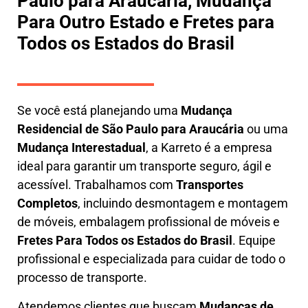
Paulo para Araucária, Mudança
Para Outro Estado e Fretes para
Todos os Estados do Brasil
Se você está planejando uma
M
udança
Residencial de São Paulo para Araucária
ou uma
M
udança Interestadual
, a
Karreto
é a empresa
ideal para garantir um transporte seguro, ágil e
acessível. Trabalhamos com
Transportes
Completos
, incluindo
desmontagem e montagem
de móveis
,
embalagem profissional
de móveis e
F
retes Para Todos os Estados do Brasil
.
Equipe
profissional e especializada
para cuidar de todo o
processo de transporte.
Atendemos clientes que buscam
M
udanças
de