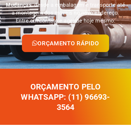
Mudanças
, desde a embalagem e transporte até
a montagem dos móveis no novo endereço.
Entre em contato e agende hoje mesmo:
ORÇAMENTO RÁPIDO
ORÇAMENTO PELO
WHATSAPP: (11) 96693-
3564