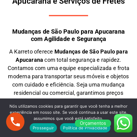
Apucarana e Serviços de Fretes
Mudanças de São Paulo para Apucarana
com Agilidade e Segurança
A
Karreto
oferece
M
udanças
de São Paulo para
Apucarana
com total segurança e rapidez.
Contamos com uma equipe especializada e frota
moderna para transportar seus móveis e objetos
com
cuidado e eficiência
. Seja uma
mudança
residencial ou comercial
, garantimos
preços
justos e atendimento personalizado
. Solicite um
Nós utilizamos cookies para garantir que você tenha a melhor
orçamento e
mude com tranquilidade!
experiência em nosso site. Se você continua a usar este site,
assumimos que você está satisfeito.
Mudanças Comerciais: Organização e
Orçamentos
Eficiência para Seu Negócio
Prosseguir
Política de Privacidade