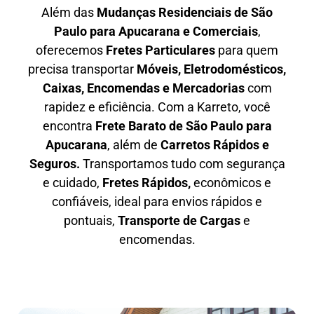
Além das
M
udanças Residenciais de São
Paulo para Apucarana e Comerciais
,
oferecemos
F
retes Particulares
para quem
precisa transportar
M
óveis, Eletrodomésticos,
Caixas, Encomendas e Mercadorias
com
rapidez e eficiência. Com a Karreto, você
encontra
F
rete Barato
de São Paulo para
Apucarana
, além de
C
arretos Rápidos e
Seguros
.
Transportamos tudo com segurança
e cuidado,
Fretes Rápidos,
econômicos e
confiáveis, ideal para envios rápidos e
pontuais,
Transporte de Cargas
e
encomendas.