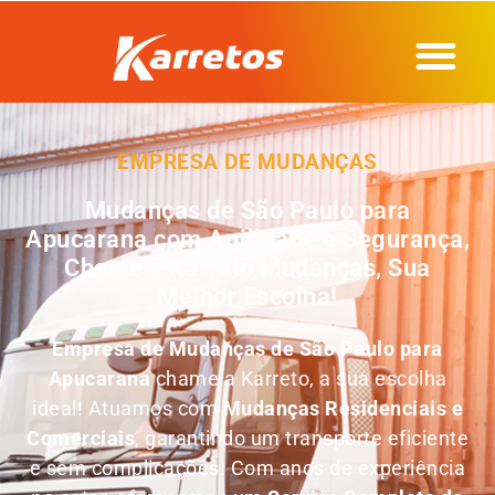
EMPRESA DE MUDANÇAS
Mudanças de São Paulo para
Apucarana com Agilidade e Segurança,
Chame a Karreto Mudanças, Sua
Melhor Escolha!
Empresa de
Mudanças de São Paulo para
Apucarana
chame a Karreto, a sua escolha
ideal! Atuamos com
Mudanças Residenciais e
Comerciais
, garantindo um transporte eficiente
e sem complicações. Com anos de experiência