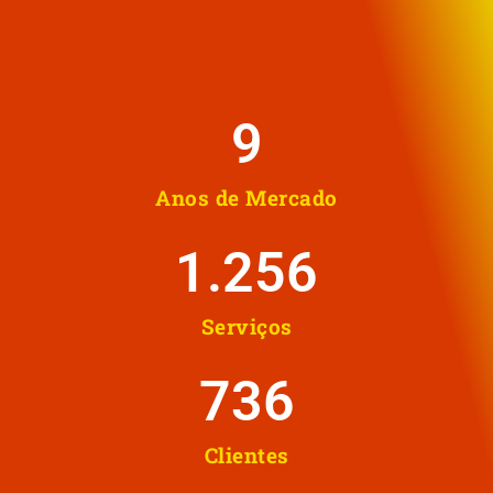
10
Anos de Mercado
1.258
Serviços
737
Clientes