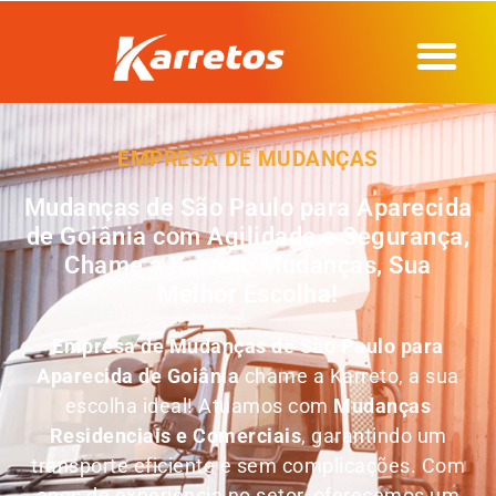
EMPRESA DE MUDANÇAS
Mudanças de São Paulo para Aparecida
de Goiânia com Agilidade e Segurança,
Chame a Karreto Mudanças, Sua
Melhor Escolha!
Empresa de
Mudanças de São Paulo para
Aparecida de Goiânia
chame a Karreto, a sua
escolha ideal! Atuamos com
Mudanças
Residenciais e Comerciais
, garantindo um
transporte eficiente e sem complicações. Com
anos de experiência no setor, oferecemos um