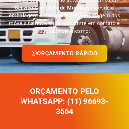
Serviço Completo de Mudanças
, desde a
embalagem e transporte até a montagem dos
móveis no novo endereço. Entre em contato e
agende hoje mesmo:
ORÇAMENTO RÁPIDO
ORÇAMENTO PELO
WHATSAPP: (11) 96693-
3564