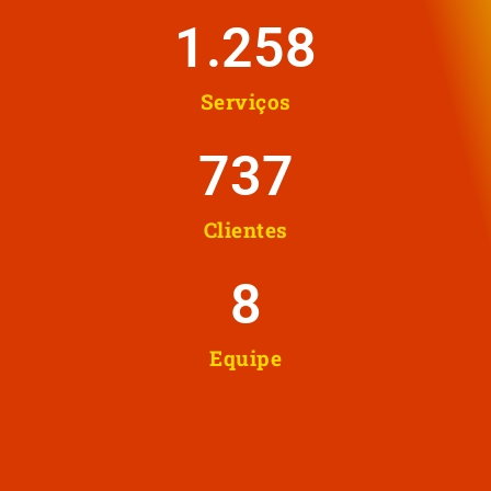
1.258
Serviços
737
Clientes
8
Equipe