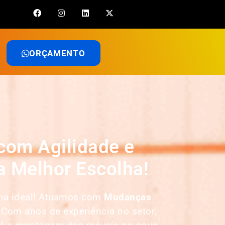
ORÇAMENTO
com Agilidade e
 Melhor Escolha!
lha ideal! Atuamos com
Mudanças
 Com anos de experiência no setor,