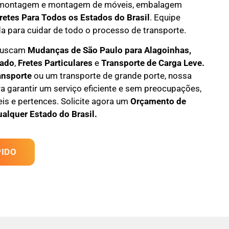
montagem e montagem de móveis
,
embalagem
retes Para Todos os Estados do Brasil
.
Equipe
da
para cuidar de todo o processo de transporte.
 buscam
M
udanças
de São Paulo para Alagoinhas,
tado
,
F
retes Particulares
e
T
ransporte
de Carga Leve
.
ansporte
ou um transporte de grande porte, nossa
a garantir um serviço eficiente e sem preocupações,
s e pertences. Solicite agora um
Orçamento de
ualquer Estado do Brasil.
IDO