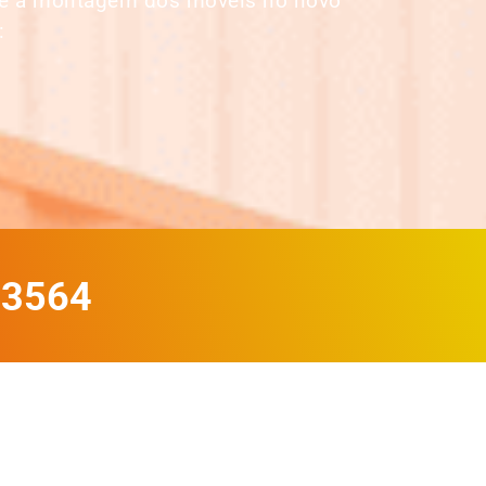
até a montagem dos móveis no novo
:
-3564