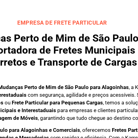
EMPRESA DE FRETE PARTICULAR
s Perto de Mim de São Paulo 
rtadora de Fretes Municipais 
rretos e Transporte de Cargas
Mudanças Perto de Mim de São Paulo para
Alagoinhas
, a 
erestaduais
com segurança, agilidade e preços acessíveis.
os
ou
Frete Particular para Pequenas Cargas
, temos a solu
icipais e Interestaduais
para empresas e clientes particula
agem de Móveis
, garantindo que tudo chegue ao destino co
ulo para Alagoinhas e Comerciais
, oferecemos
F
retes Par
mendas e Mercadorias
com rapidez e eficiência. Com a Karr