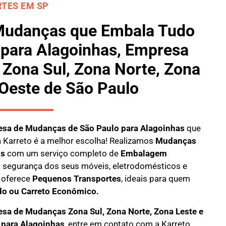
TES EM SP
Mudanças que Embala Tudo
 para Alagoinhas, Empresa
Zona Sul, Zona Norte, Zona
 Oeste de São Paulo
sa de Mudanças de São Paulo para Alagoinhas
que
a
Karreto
é a melhor escolha! Realizamos
M
udanças
is
com um serviço completo de
E
mbalagem
 a segurança dos seus móveis, eletrodomésticos e
oferece
Pequenos Transportes
, ideais para quem
do ou Carreto Econômico.
sa de Mudanças Zona Sul, Zona Norte, Zona Leste e
 para Alagoinhas
, entre em contato com a Karreto.