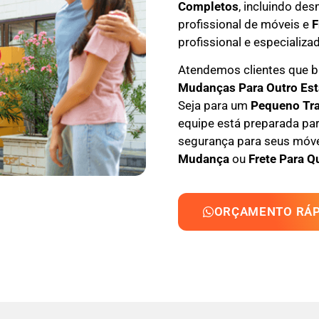
Completos
, incluindo
des
profissional
de móveis e
F
profissional e especializa
Atendemos clientes que
M
udanças Para Outro Es
Seja para um
Pequeno Tr
equipe está preparada par
segurança para seus móvei
Mudança
ou
Frete Para Q
ORÇAMENTO RÁP