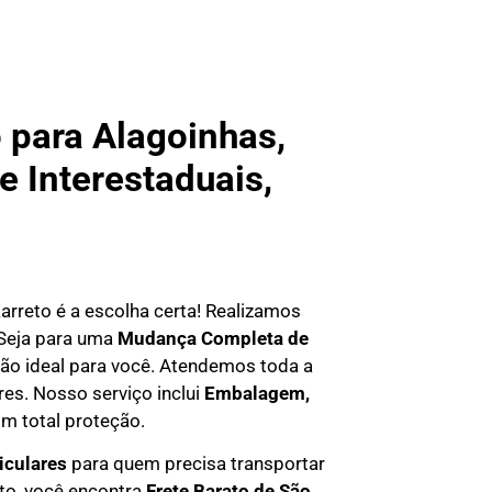
para Alagoinhas,
e Interestaduais,
Karreto é a escolha certa! Realizamos
 Seja para uma
Mudança Completa de
ção ideal para você. Atendemos
toda a
res. Nosso serviço inclui
Embalagem,
m total proteção.
ticulares
para quem precisa transportar
eto, você encontra
F
rete Barato
de São