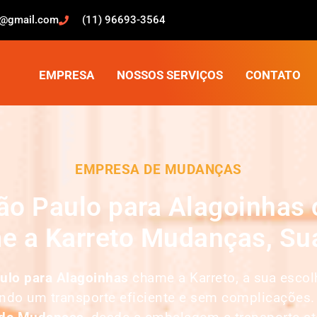
o@gmail.com
(11) 96693-3564
EMPRESA
NOSSOS SERVIÇOS
CONTATO
EMPRESA DE MUDANÇAS
o Paulo para Alagoinhas 
e a Karreto Mudanças, Sua
ulo para Alagoinhas
chame a Karreto, a sua esco
indo um transporte eficiente e sem complicações.