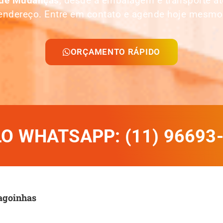
 de Mudanças
, desde a embalagem e transporte 
endereço. Entre em contato e agende hoje mesmo
ORÇAMENTO RÁPIDO
 WHATSAPP: (11) 96693
agoinhas