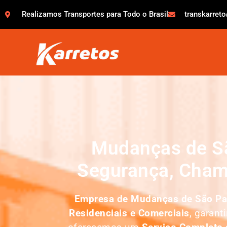
Realizamos Transportes para Todo o Brasil
transkarret
Mudanças de Sã
Segurança, Cham
Empresa de
Mudanças de São Pa
Residenciais e Comerciais
, garant