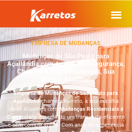
EMPRESA DE MUDANÇAS
Mudanças de São Paulo para
Açailândia com Agilidade e Segurança,
Chame a Karreto Mudanças, Sua
Melhor Escolha!
Empresa de
Mudanças de São Paulo para
Açailândia
chame a Karreto, a sua escolha
ideal! Atuamos com
Mudanças Residenciais e
Comerciais
, garantindo um transporte eficiente
e sem complicações. Com anos de experiência