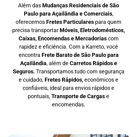
Além das
M
udanças Residenciais de São
Paulo para Açailândia e Comerciais
,
oferecemos
F
retes Particulares
para quem
precisa transportar
M
óveis, Eletrodomésticos,
Caixas, Encomendas e Mercadorias
com
rapidez e eficiência. Com a Karreto, você
encontra
F
rete Barato
de São Paulo para
Açailândia
, além de
C
arretos Rápidos e
Seguros
.
Transportamos tudo com segurança
e cuidado,
Fretes Rápidos,
econômicos e
confiáveis, ideal para envios rápidos e
pontuais,
Transporte de Cargas
e
encomendas.