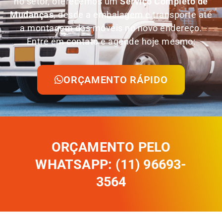
no setor, oferecemos um
Serviço Completo de
Mudanças
, desde a embalagem e transporte até
a montagem dos móveis no novo endereço.
Entre em contato e agende hoje mesmo:
ORÇAMENTO RÁPIDO
ORÇAMENTO PELO
WHATSAPP: (11) 96693-
3564