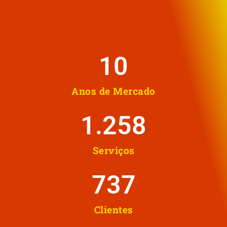
10
Anos de Mercado
1.258
Serviços
737
Clientes