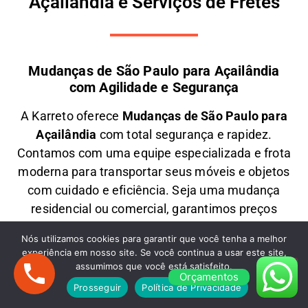
Açailândia e Serviços de Fretes
Mudanças de São Paulo para Açailândia
com Agilidade e Segurança
A
Karreto
oferece
M
udanças
de São Paulo para
Açailândia
com total segurança e rapidez.
Contamos com uma equipe especializada e frota
moderna para transportar seus móveis e objetos
com
cuidado e eficiência
. Seja uma
mudança
residencial ou comercial
, garantimos
preços
justos e atendimento personalizado
. Solicite um
Nós utilizamos cookies para garantir que você tenha a melhor
orçamento e
mude com tranquilidade!
experiência em nosso site. Se você continua a usar este site,
assumimos que você está satisfeito.
Mudanças Comerciais: Organização e
Orçamentos
Eficiência para Seu Negócio
Prosseguir
Política de Privacidade