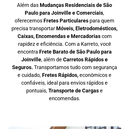
Além das
M
udanças Residenciais de São
Paulo para Joinville e Comerciais
,
oferecemos
F
retes Particulares
para quem
precisa transportar
M
óveis, Eletrodomésticos,
Caixas, Encomendas e Mercadorias
com
rapidez e eficiência. Com a Karreto, você
encontra
F
rete Barato
de São Paulo para
Joinville
, além de
C
arretos Rápidos e
Seguros
.
Transportamos tudo com segurança
e cuidado,
Fretes Rápidos,
econômicos e
confiáveis, ideal para envios rápidos e
pontuais,
Transporte de Cargas
e
encomendas.