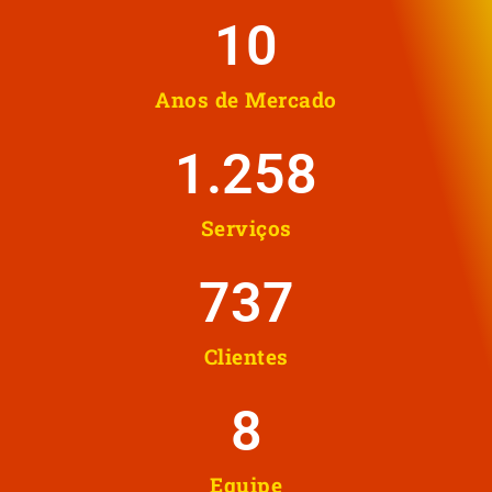
10
Anos de Mercado
1.258
Serviços
737
Clientes
8
Equipe