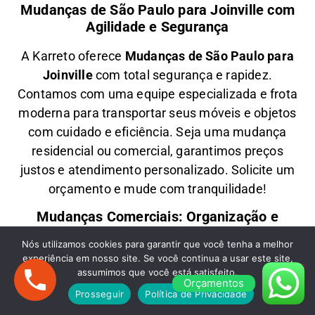
Mudanças de São Paulo para Joinville com
Agilidade e Segurança
A
Karreto
oferece
M
udanças
de São Paulo para
Joinville
com total segurança e rapidez.
Contamos com uma equipe especializada e frota
moderna para transportar seus móveis e objetos
com
cuidado e eficiência
. Seja uma
mudança
residencial ou comercial
, garantimos
preços
justos e atendimento personalizado
. Solicite um
orçamento e
mude com tranquilidade!
Mudanças Comerciais: Organização e
Eficiência para Seu Negócio
Nós utilizamos cookies para garantir que você tenha a melhor
experiência em nosso site. Se você continua a usar este site,
Precisa de uma
M
udança Comercial
de São
assumimos que você está satisfeito.
Paulo para Joinville
? A
Karreto
cuida de toda a
Orçamentos
Prosseguir
Política de Privacidade
logística para
escritórios, lojas e empresas
,