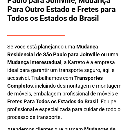
Paulo para Joinville, Mudança
Para Outro Estado e Fretes para
Todos os Estados do Brasil
Se você está planejando uma
M
udança
Residencial de São Paulo para Joinville
ou uma
M
udança Interestadual
, a
Karreto
é a empresa
ideal para garantir um transporte seguro, ágil e
acessível. Trabalhamos com
Transportes
Completos
, incluindo
desmontagem e montagem
de móveis
,
embalagem profissional
de móveis e
F
retes Para Todos os Estados do Brasil
.
Equipe
profissional e especializada
para cuidar de todo o
processo de transporte.
Atendemos clientes que buscam
M
udanças
de