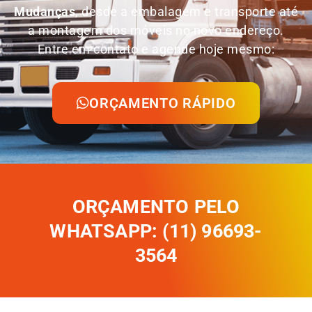
Mudanças
, desde a embalagem e transporte até
a montagem dos móveis no novo endereço.
Entre em contato e agende hoje mesmo:
ORÇAMENTO RÁPIDO
ORÇAMENTO PELO
WHATSAPP: (11) 96693-
3564