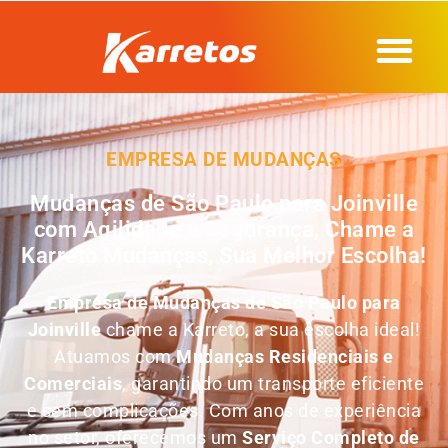
EMPRESA DE MUDANÇAS
Mudanças de São Paulo para Joinville
com Agilidade e Segurança, Chame a
Karreto Mudanças, Sua Melhor Escolha!
Empresa de
Mudanças de São Paulo para
Joinville
chame a Karreto, a sua escolha ideal!
Atuamos com
Mudanças Residenciais e
Comerciais
, garantindo um transporte eficiente
e sem complicações. Com anos de experiência
no setor, oferecemos um
Serviço Completo de